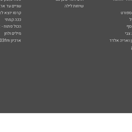
שיחות לילה
שניים עד ארב
ספורט
קרסו יוצא לא
ל
ככה קמתי
סף
הכול פתוח - א
 צבי
מילים ולחן
ן ואריה אלדד
ארכיון 103fm