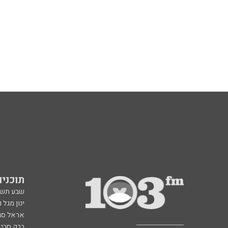
תוכניות fm
שבע תש
ינון מגל 
אראל סג"
ברק סרי 