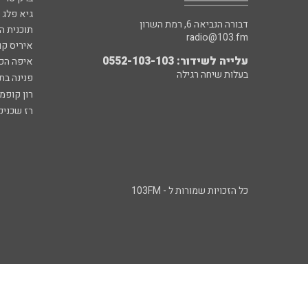
גיא פלג
דבורה הנביאה 6, רמת השרון
תוכנית ה
radio@103.fm
איריס קו
עלייה לשידור: 0552-103-103
איפה הכ
בעלות שיחה רגילה
פנינה בת
רון קופמ
רז שכניק
כל הזכויות שמורות ל - 103FM