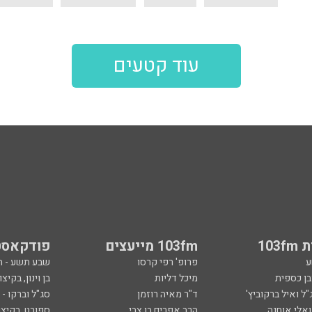
עוד קטעים
103
103fm מייעצים
פודקאסט
ע
פרופ' רפי קרסו
שבע תשע - 
ובן כספית
מיכל דליות
בן וינון, בקיצו
ל ואיל ברקוביץ'
ד"ר מאיה רוזמן
סג"ל וברקו -
ואלי אוחנה
הרב אפרים בן צבי
ספורט, בקיצו