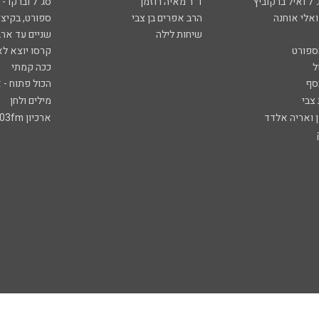
ל ואיל ברקוביץ'
ד"ר מאיה רוזמן
סג"ל וברקו -
ואלי אוחנה
הרב אפרים בן צבי
ספורט, בקיצו
שיחות לילה
שניים עד ארב
ספורט
קרסו יוצא לא
ל
ככה קמתי
סף
הכול פתוח - א
 צבי
מילים ולחן
ן ואריה אלדד
ארכיון 103fm