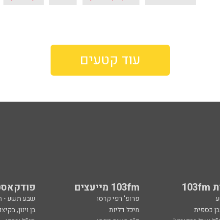
עוד קטעים
103
103fm מייעצים
פודקאסט
ע
פרופ' רפי קרסו
שבע תשע - 
ובן כספית
מיכל דליות
בן וינון, בקיצו