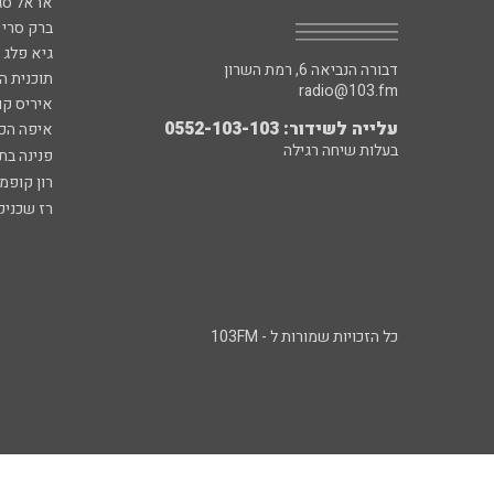
אראל סג"
ברק סרי 
גיא פלג
דבורה הנביאה 6, רמת השרון
תוכנית ה
radio@103.fm
איריס קו
עלייה לשידור: 0552-103-103
איפה הכ
בעלות שיחה רגילה
פנינה בת
רון קופמ
רז שכניק
כל הזכויות שמורות ל - 103FM