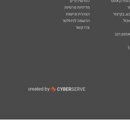
 הפודקאסט
לוח שידורים
ר
מדיניות פרטיות
ע, בקיצור
הצהרת נגישות
כול
הרשמה לניוזלטר
צרו קשר
מנון רגב
created by
CYBER
SERVE