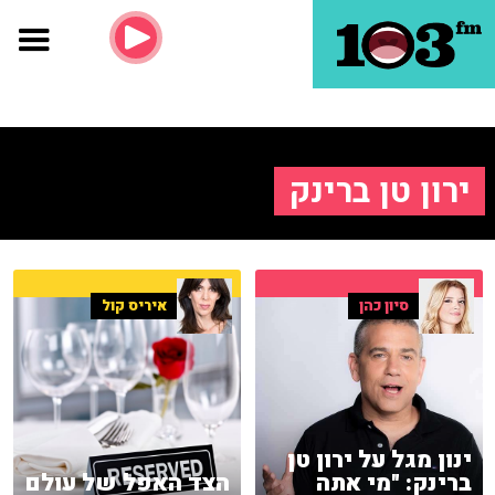
ירון טן ברינק
סיון כהן
איריס קול
ינון מגל על ירון טן
ברינק: "מי אתה
הצד האפל של עולם