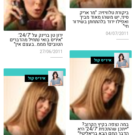
ביקורת טלוויזיה: "מר אריק
סיני, יש משהו מאוד מביך
ואפילו ירוד בלהתחתן בשידור
חי"
04/07/2011
ירון טן ברינק על '24/7':
"איריס בואי נתחיל מהדברים
הטובים! מממ...בעצם אין"
27/06/2011
איריס קול
איריס קול
במה נצפה בקיץ הקרוב?
"ייתכן שהתכנית '24/7' היא
הדבר החם הבא בריאליטי!"