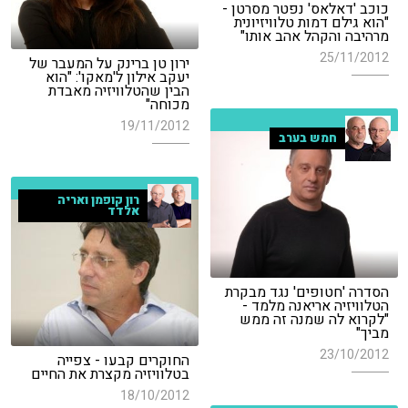
כוכב 'דאלאס' נפטר מסרטן -
"הוא גילם דמות טלוויזיונית
מרהיבה והקהל אהב אותו"
25/11/2012
ירון טן ברינק על המעבר של
יעקב אילון ל'מאקו': "הוא
הבין שהטלוויזיה מאבדת
מכוחה"
19/11/2012
חמש בערב
רון קופמן ואריה
אלדד
הסדרה 'חטופים' נגד מבקרת
הטלוויזיה אריאנה מלמד -
"לקרוא לה שמנה זה ממש
מביך"
23/10/2012
החוקרים קבעו - צפייה
בטלוויזיה מקצרת את החיים
18/10/2012