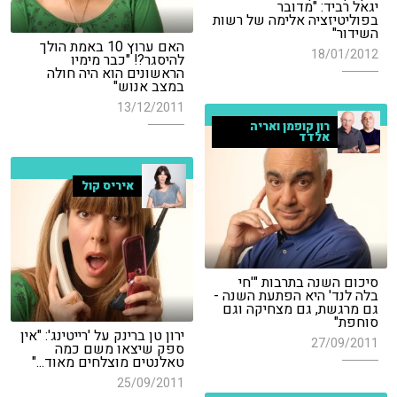
יגאל רביד: "מדובר
בפוליטיזציה אלימה של רשות
השידור"
האם ערוץ 10 באמת הולך
18/01/2012
להיסגר?! "כבר מימיו
הראשונים הוא היה חולה
במצב אנוש"
13/12/2011
רון קופמן ואריה
אלדד
איריס קול
סיכום השנה בתרבות "'חי
בלה לנד' היא הפתעת השנה -
גם מרגשת, גם מצחיקה וגם
סוחפת"
ירון טן ברינק על 'רייטינג': "אין
27/09/2011
ספק שיצאו משם כמה
טאלנטים מוצלחים מאוד..."
25/09/2011