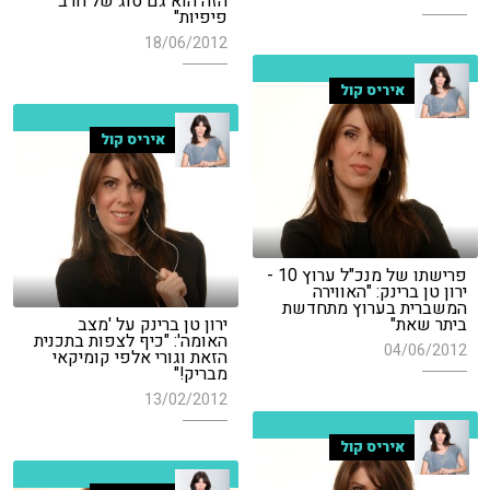
הזה הוא גם סוג של חרב
פיפיות"
18/06/2012
איריס קול
איריס קול
פרישתו של מנכ"ל ערוץ 10 -
ירון טן ברינק: "האווירה
המשברית בערוץ מתחדשת
ביתר שאת"
ירון טן ברינק על 'מצב
האומה': "כיף לצפות בתכנית
04/06/2012
הזאת וגורי אלפי קומיקאי
מבריק!"
13/02/2012
איריס קול