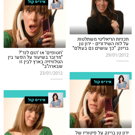
איריס קול
תכניות הריאליטי משתלטות
על לוח השידורים - ירון טן
ברינק: "כך עושים גם בעולם"
'חטופים' או 'הום לנד'?
29/01/2012
"מדובר בשיעור על הפער בין
הטלוויזיה בארץ לבין זו
שבארה"ב"
23/01/2012
איריס קול
איריס קול
ירון טן ברינק על פיטוריו של