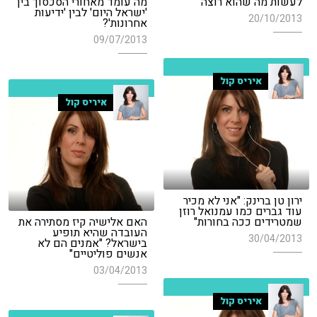
לעשות מה שהוא רוצה"
מה עומד מאחורי הסכסוך בין
'ישראל היום' לבין 'ידיעות
20/10/2013
אחרונות'?
09/07/2013
איריס קול
איריס קול
ירון טן ברינק: "אני לא מכיר
עוד גברים כמו עמנואל רוזן
שמטרידים ככה בחורות"
האם אלישיה קיז מסתירה את
העובדה שהיא תופיע
30/04/2013
בישראל? "אמנים הם לא
אנשים פוליטיים"
03/04/2013
איריס קול