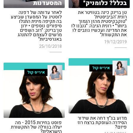
בכלל? כלומניק"
המסעדנות
טן ברינק כינה בטוויטר את
לאחר עדותה של דפנה
רונית 'הביביסטית'
לוסטיג על המסעדן שביצע
"טוקבקיסטית מהזן הנמוך
בה תקיפה מינית התגלו
ביותר" • רונית הגיבה: "גנבנו לו
סיפורים נוספים • ירון
את המדינה ועכשיו גונבים לו
טן־ברינק: "רוב השפים
את התקשורת"
מרשים לעצמם להתנהג
באגרסיביות"
19/12/2019
25/10/2018
איריס קול
איריס קול
מדוע בג"ץ דחה את שידור
הסידרה העוסקת ברצח רוז
פוסט בחירות 2015 - מה
פיזם?
יעלה בגורלה של התקשורת
הישראלית?