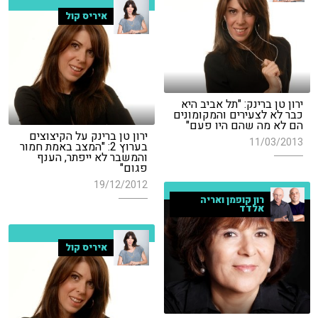
איריס קול
ירון טן ברינק: "תל אביב היא
כבר לא לצעירים והמקומונים
הם לא מה שהם היו פעם"
ירון טן ברינק על הקיצוצים
11/03/2013
בערוץ 2: "המצב באמת חמור
והמשבר לא ייפתר, הענף
פגום"
19/12/2012
רון קופמן ואריה
אלדד
איריס קול