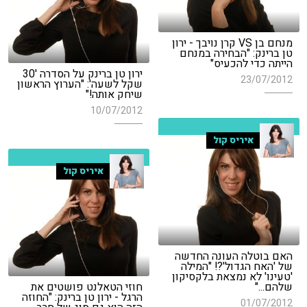
מנחם בן VS קרן נויבך - ירון
טן ברינק: "הבחירה במנחם
הייתה כדי להכעיס"
ירון טן ברינק על הסדרה '30
23/07/2012
שקל לשעה': "הערוץ הראשון
שיחק אותה!"
10/07/2012
איריס קול
איריס קול
האם בוטלה העונה החדשה
של 'האח הגדול'?! "המילה
'טעינו' לא נמצאת בלקסיקון
שלהם..."
חוזי הטאלנט פושטים את
הרגל - ירון טן ברינק: "החוזה
01/07/2012