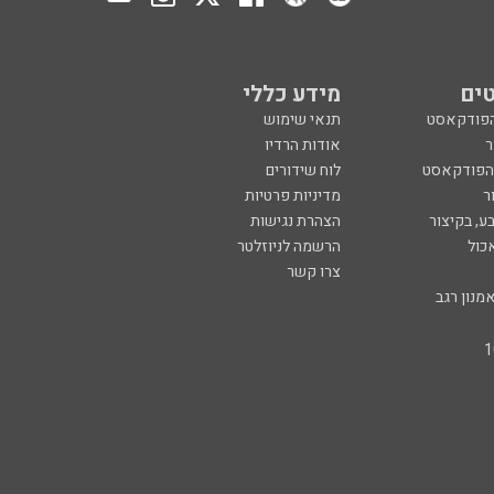
ים
מידע כללי
הפודקאסט
תנאי שימוש
ר
אודות הרדיו
 הפודקאסט
לוח שידורים
ר
מדיניות פרטיות
ע, בקיצור
הצהרת נגישות
כול
הרשמה לניוזלטר
צרו קשר
מנון רגב