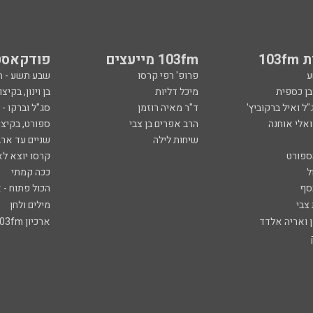
103
103fm מייעצים
פודקאסט
ע
פרופ' רפי קרסו
שבע תשע - 
ובן כספית
מיכל דליות
בן וינון, בקיצו
ל ואיל ברקוביץ'
ד"ר מאיה רוזמן
סג"ל וברקו -
ואלי אוחנה
הרב אפרים בן צבי
ספורט, בקיצו
שיחות לילה
שניים עד ארב
ספורט
קרסו יוצא לא
ל
ככה קמתי
סף
הכול פתוח - א
 צבי
מילים ולחן
ן ואריה אלדד
ארכיון 103fm