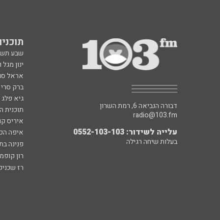
תוכניות fm
שבע תש
ינון מגל 
אראל סג"
ברק סרי 
גיא פלג
דבורה הנביאה 6, רמת השרון
תוכנית ה
radio@103.fm
איריס קו
עלייה לשידור: 0552-103-103
איפה הכ
בעלות שיחה רגילה
פנינה בת
רון קופמ
רז שכניק