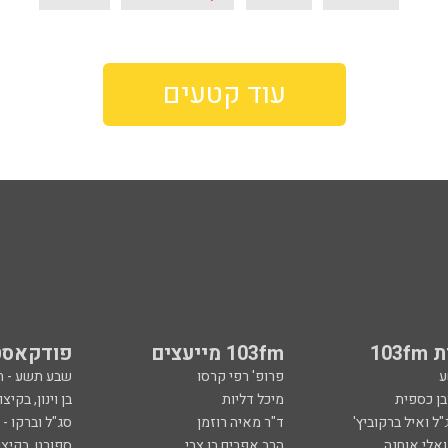
עוד קטעים
103
103fm מייעצים
פודקאסט
ע
פרופ' רפי קרסו
שבע תשע - 
ובן כספית
מיכל דליות
בן וינון, בקיצו
ל ואיל ברקוביץ'
ד"ר מאיה רוזמן
סג"ל וברקו -
ואלי אוחנה
הרב אפרים בן צבי
ספורט, בקיצו