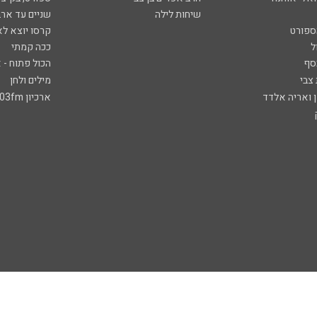
שיחות לילה
שניים עד ארב
ספורט
קרסו יוצא לא
ל
ככה קמתי
סף
הכול פתוח - א
 צבי
מילים ולחן
ן ואריה אלדד
ארכיון 103fm