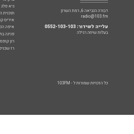
גיא פלג
דבורה הנביאה 6, רמת השרון
תוכנית ה
radio@103.fm
איריס קו
עלייה לשידור: 0552-103-103
איפה הכ
בעלות שיחה רגילה
פנינה בת
רון קופמ
רז שכניק
כל הזכויות שמורות ל - 103FM