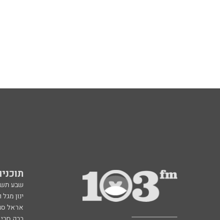
תוכניות fm
שבע תש
ינון מגל 
אראל סג"
ברק סרי 