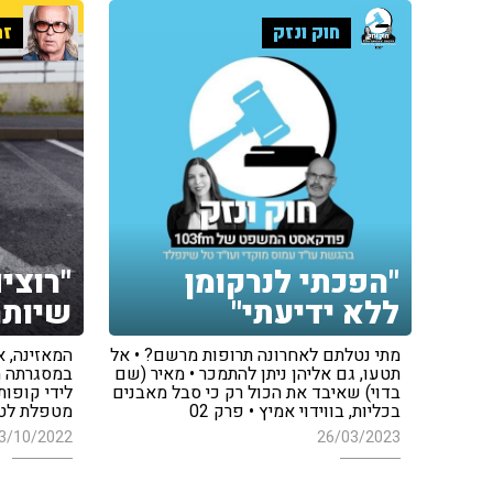
חוק ונזק
זה
"הפכתי לנרקומן
"רוצי
ללא ידיעתי"
שיותר
מתי נטלתם לאחרונה תרופות מרשם? • אל
המאזינה, א
תטעו, גם אליהן ניתן להתמכר • מאיר (שם
במסגרתה ה
בדוי) שאיבד את הכול רק כי סבל מאבנים
לידי קופות
בכליות, בווידוי אמיץ • פרק 02
מטפלת לטו
3/10/2022
26/03/2023