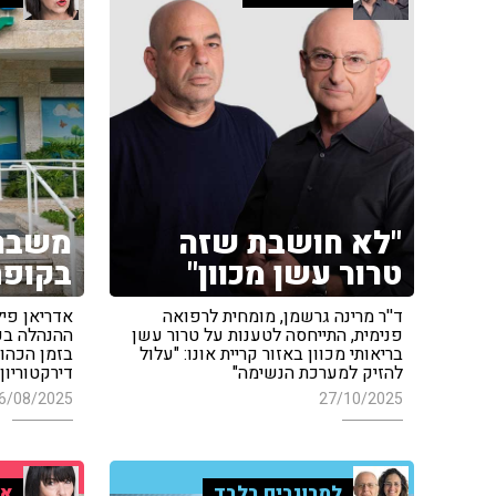
"לא חושבת שזה
משבר
טרור עשן מכוון"
בקופת
ד''ר מרינה גרשמן, מומחית לרפואה
אדריאן פיל
פנימית, התייחסה לטענות על טרור עשן
ההנהלה בקו
בריאותי מכוון באזור קריית אונו: "עלול
בזמן הכהונה
להזיק למערכת הנשימה"
דירקטוריון
6/08/2025
27/10/2025
למבוגרים בלבד
אי