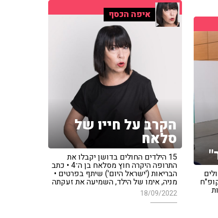
איפה הכסף
הקרב על חייו של
סלאח
"
15 הילדים החולים בדושן יקבלו את
התרופה היקרה חוץ מסלאח בן ה־4 • כתב
לים
הבריאות ('ישראל היום') שיתף בפרטים •
קופ"ח
מניה, אימו של הילד, השמיעה את זעקתה
ת
18/09/2022