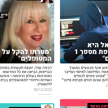
ל היא
הנתקפת מספר 1
"מטרתו להקל על
"
המטופלים"
 ראש אגף מבצעים במערך
דבורה שרר, יועצת תקשורת בתחום
ומי, התייחסה לאיומי הסייבר
הבריאות, הביאה את כל החדשות
 "אנחנו פונים לגופים
האחרונות בעולם הרפואה • והפעם
להם שהם חווים תקיפת סייבר"
השירות הייחודי למאושפזים בבית
לוינשטיין
2
28/12/2025
פה הכסף