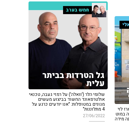
חמש בערב
לי
גל הטרדות בביתר
עלית
שלומי הלר ('וואלה') על רמזי געבה, טכנאי
אולטרסאונד החשוד בביצוע מעשים
מגונים במטופלות: "אנו יודעים כרגע על
ז לוי
4 מתלוננות"
 במוט
27/06/2022
ה מידה