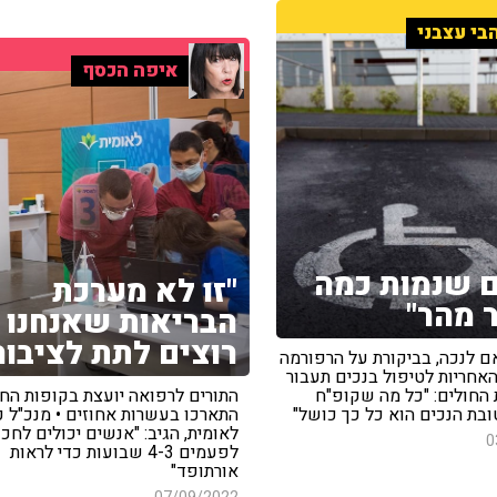
בי עצבני
איפה הכסף
ם שנמות כמה
"זו לא מערכת
 מהר"
הבריאות שאנחנו
רוצים לתת לציבור
ם לנכה, בביקורת על הרפורמה
אחריות לטיפול בנכים תעבור
 החולים: "כל מה שקופ"ח
התורים לרפואה יועצת בקופות החו
בת הנכים הוא כל כך כושל"
התארכו בעשרות אחוזים • מנכ"ל 
לאומית, הגיב: "אנשים יכולים לחכו
0
לפעמים 4-3 שבועות כדי לראות
אורתופד"