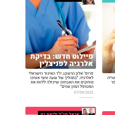
פיילוט חדש: בדיקת
אלרגיה לפניצלין
פרופ' אלון הרשקו, יו"ר האיגוד הישראלי
טריה
לאלרגיה: "בתהליך של שעה וחצי אנחנו
פר
מוחקים את האבחנה שיכולה ללוות את
המטופל המון שנים"
07/04/2025
אראל סג"ל וליאת רון