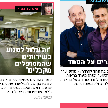
סו ובוזגלו
איפה הכסף
"זה עלול לפגוע
בשירותים
ים על הפחד
שהמטופלים
מקבלים"
בין פחד לחרדה? • פרופ' ערד
כיאטר ומנהל מערך בריאות
ת חולים מאוחדת, על הדאגות
קופות החולים צפויות לסיים את ה
נו כחלק משגרת יומנו
עם גירעון של 3 מיליארד שקלי
שרעבי, ראש חטיבת כספים ורכש
1
ב'לאומית שירותי בריאות', הגיב
06/08/2023