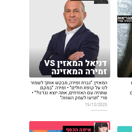
דניאל המאזין VS
זמירה המאזינה
המאזין: "גברת זמירה, מבקש אותך לשמור
לנו על קופת חולים" • זמירה: "במקם
:
שתהיה עם האזרחים, אתה יוצא נגדנו?" •
סרי: "תגיעו לעמק השווה"
15/12/2025
איפה הכסף