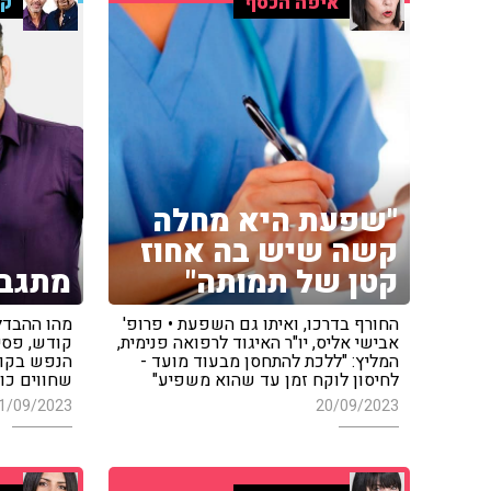
איפה הכסף
קר
"שפעת היא מחלה
קשה שיש בה אחוז
קטן של תמותה"
מתגבר
החורף בדרכו, ואיתו גם השפעת • פרופ'
מהו ההבדל 
אבישי אליס, יו"ר האיגוד לרפואה פנימית,
קודש, פסי
המליץ: "ללכת להתחסן מבעוד מועד -
הנפש בקופ
לחיסון לוקח זמן עד שהוא משפיע"
שחווים כול
1/09/2023
20/09/2023