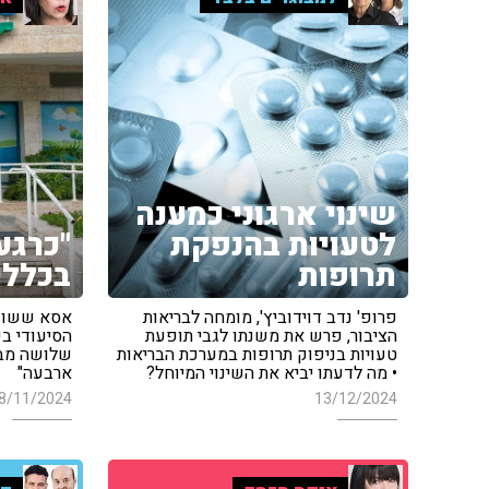
שינוי ארגוני כמענה
לטעויות בהנפקת
"כרגע
תרופות
בכללי
פרופ' נדב דוידוביץ', מומחה לבריאות
אסא ששון 
הציבור, פרש את משנתו לגבי תופעת
הסיעודי בכ
טעויות בניפוק תרופות במערכת הבריאות
שלושה מבח
• מה לדעתו יביא את השינוי המיוחל?
ארבעה"
8/11/2024
13/12/2024