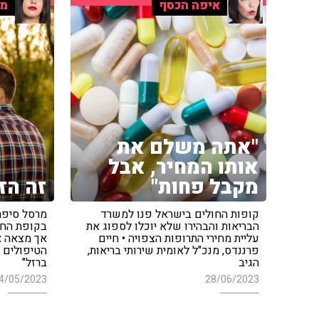
איפה הכסף
מר
"אתה משלם את
אותו המחיר, אבל
מקבל פחות"
זה הז
קופות החולים בישראל פנו למשרד
מרסל סיפר
הבריאות והבהירו שלא יוכלו לספוג את
בקופת החו
עליית מחירי התרופות הצפויה • חיים
אך מצאה א
פרננדס, מנכ"ל לאומית שירותי בריאות,
הטיפולים •
הגיב
ברזל"
4/05/2023
28/06/2023