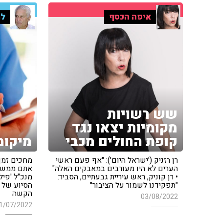
איפה הכסף
למ
שש רשויות
מקומיות יצאו נגד
קופת החולים מכבי
מיקומ
רן רזניק ('ישראל היום'): "אף פעם ראשי
מחכים זמן 
הערים לא היו מעורבים במאבקים האלה"
אתם ממש ל
• רן קוניק, ראש עיריית גבעתיים, הסביר:
מנכ"ל 'פיל
"תפקידנו לשמור על הציבור"
הסיוע של 
הקשה
03/08/2022
1/07/2022