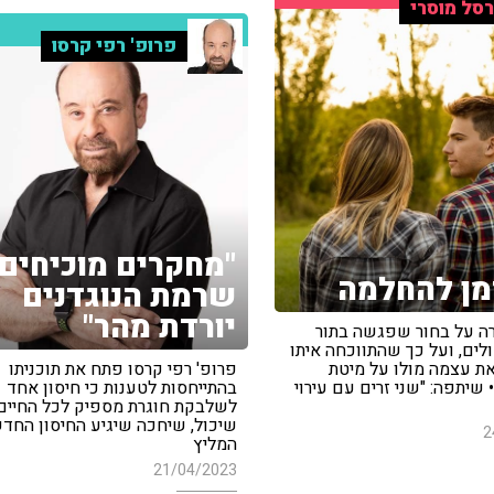
סל מוסרי
פרופ' רפי קרסו
"מחקרים מוכיחים
מן להחלמה
שרמת הנוגדנים
יורדת מהר"
ה על בחור שפגשה בתור
לים, ועל כך שהתווכחה איתו
ת עצמה מולו על מיטת
פרופ' רפי קרסו פתח את תוכניתו
 שיתפה: "שני זרים עם עירוי
בהתייחסות לטענות כי חיסון אחד
לשלבקת חוגרת מספיק לכל החיים •
שיכול, שיחכה שיגיע החיסון החדש
2
המליץ
21/04/2023