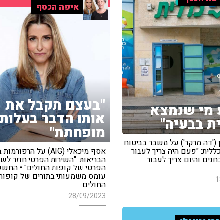
איפה הכסף
"בעצם תקבל את
 מי שנמצא
אותו הדבר בעלות
ת בבעיה"
מופחתת"
('דה מרקר') על משבר בביטוח
ללית: "פעם היה צריך לעבור
אסף מיכאלי (AIG) על הרפור
נים והיום צריך לעבור
הבריאות: "השירות הפרטי חוזר לשי
הפרטי של קופות החולים" • החשש
עומס משמעותי בתורים של קופות
1
החולים
28/09/2023