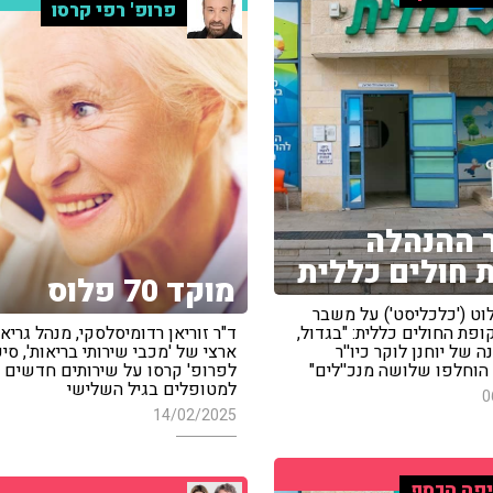
פרופ' רפי קרסו
 ההנהלה
 חולים כללית
מוקד 70 פלוס
וט ('כלכליסט') על משבר
פת החולים כללית: "בגדול,
ד"ר זוריאן רדומיסלסקי, מנהל גריא
 של יוחנן לוקר כיו''ר
ארצי של 'מכבי שירותי בריאות', סי
 הוחלפו שלושה מנכ''לים"
לפרופ' קרסו על שירותים חדשים
למטופלים בגיל השלישי
0
14/02/2025
פה הכסף