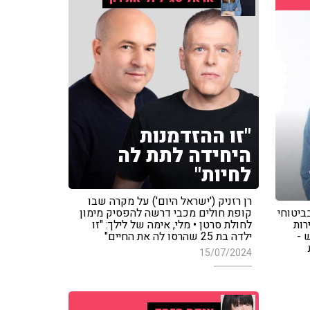
"זו ההזדמנות
היחידה לתת לה
לחיות"
רן רזניק ('ישראל היום') על מקרה שבו
מות בביטוחי
קופת חולים מכבי דרשה להפסיק מימון
רות
לחולת סרטן • מלי, אימה של לילך: "זו
 -
ילדה בת 25 שהרסו לה את החיים"
15/07/2024