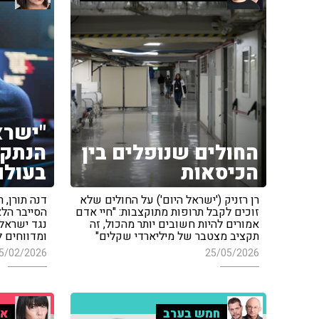
"ישרא
החולים שנופלים בין
הכיסאות
בעולם
רן רזניק ('ישראל היום') על החולים שלא
דנה תורן,
זוכים לקבל תרופות מתוקצבות: "חיי אדם
הסייבר הלא
אמורים להיות חשובים יותר מהכול, זה
נגד ישראל:
תקציב מצטבר של מיליארדי שקלים"
ומדווחים 
5/02/2026
25/05/2026
חמש בערב
אי