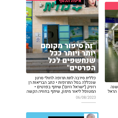
איפה הכסף
"זה סיפור מקומם
יותר ויותר ככל
שנחשפים לכל
הפרטים"
כללית סירבה לתת תרופה לחולי סרטן
שנכללה בסל התרופות • כתב הבריאות רן
שנה
רזניק ('ישראל היום') שיתף בפרטים •
ם • הראל
המטופל ליאור מימון, שיתף בחוויה הקשה
06/08/2023