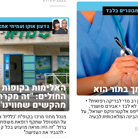
07/09/2022
בוגרים בלבד
גדעון אוקו ועמיחי אתא
האלימות בקופות
ך בתור הוא
החולים: "זה מקרה
רב מדי לבדיקה רפואית? •
מהקשים שחווינו"
א לבד • אבירם סושרד,
יפס אלקטרוניקס ישראל', על
הבינה המלאכותית לבעיה
מנהל מחוז מרכז בקופ"ח 'כללית' אר
על המטופל שתקף רופאת משפחה
ברזל: "זה היה מראה מזעזע בכל קנ
0
- להגביר את הענישה"