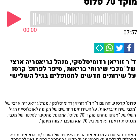
מוקד 70 פלוס
00:00
07:57
ד"ר זוריאן רדומיסלסקי, מנהל גריאטריה ארצי
של 'מכבי שירותי בריאות', סיפר לפרופ' קרסו
על שירותים חדשים למטופלים בגיל השלישי
פרופ' קרסו שוחח עם ד"ר ד"ר זוריאן רדומיסלסקי, מנהל גריאטריה ארצי של
'מכבי שירותי בריאות', על השירותים החדשים של הקופה לאוכלוסיית הגיל
השלישי. "אנחנו פתחנו מוקד '70 פלוס', המטופל מתקשר לטלפון של מכבי,
מכניס ת.ז ואם הוא מעל גיל 70 הוא מועבר לצוות מיומן".
האמור באייטם זה מבטא את הדעה האישית של השדר/ת והוא אינו מובא
כתחליף לקבלת ייעוץ פרטני מבעל מקצוע המתמחה בתחום, ואין להסתמך