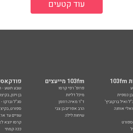
עוד קטעים
103
103fm מייעצים
פודקאסט
ע
פרופ' רפי קרסו
שבע תשע - 
ובן כספית
מיכל דליות
בן וינון, בקיצו
ל ואיל ברקוביץ'
ד"ר מאיה רוזמן
סג"ל וברקו -
ואלי אוחנה
הרב אפרים בן צבי
ספורט, בקיצו
שיחות לילה
שניים עד ארב
ספורט
קרסו יוצא לא
ל
ככה קמתי