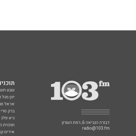
תוכניות fm
שבע תש
ינון מגל 
אראל סג"
ברק סרי 
גיא פלג
דבורה הנביאה 6, רמת השרון
תוכנית ה
radio@103.fm
איריס קו