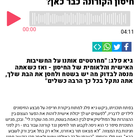
חיסון הקורונה כבר כאן?
00:00
04:11
גיא פלג: "מחרטטים אותנו על החשיבות
האישית והלאומית של החיסון - ואז כשאתה
מנסה לבדוק מה יש בשטח ולחסן את הבת שלך,
אתה נתקל בכל כך הרבה כשלים"
בפתח תוכניתו, ביקש גיא פלג למתוח ביקורת חריפה על מבצע החיסונים
לילדים. לדבריו, "לפעמים יש לך יכולת אישית לזהות את הפער העצום בין
ההצהרות של הפוליטיקאים לבין האמת בשטח, וזה מה שקרה לי". ובכן, מגיש
התוכנית סיפר כי הוא ניסה לקבוע תור לחיסון נגד קורונה עבור בתו - רק לפני
חגיגות בת המצווה. "לא מצאנו תור באזורנו, אלא רק בתל אביב ורק לשבוע
הבא", טען פלג והוסיף: "הערתי על כך באולפן שישי ולאחר מכן ביקשה ממני