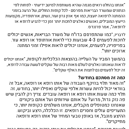
"אנחנו בהחלט רואים מגמה שהיא משותפת למיטב ידיעתי - לפחות לפי
הנתונים שמשרד הבריאות מפרסם - לכל קופות החולים, של הרעה בזמני
ההמתנה לרפואה יועצת, כמו אף אוזן גרון ועור, נשים, אורתופדיה, מקצועות
הייעוץ המובילים, ואנשים נאלצים לחכות יותר זמן כדי להגיע לרופא או
לרופאה", אמר פרננדס.
כמו שהתפרסם בדו"ח של משרד הבריאות, אנשים יכולים
לדבריו, "
לחכות לפעמים 4-3 שבועות כדי לראות אורתופד או רופא עור.
בפריפריה, לפעמים, אנחנו יכולים לראות אפילו זמני המתנה
ארוכים יותר".
בהמשך הסביר על העלייה בהוצאות הכלכליות לקופות,
"אנחנו יכולים
לראות שאנחנו נאלצים לשלם מאות רבות של שקלים לשעת עבודה לרופא,
זה יכול לפעמים גם לחצות את האלף שקלים".
כמה זה מסתכם בחודש?
"זה מאוד תלוי בהיקף העבודה של אותו רופא או רופאה, אבל זה
בוודאי יכול להיות עשרות אלפי שקלים ואפילו יותר, בחודש, זה
תלוי כמה שעות אותו רופא או רופאה עובדים. צריך רק להבין שיש
פה נזק גדול, מדוע? על אותם שירותים ועל אותם ביקורים
שאנחנו כמטופלים מקבלים, אנחנו משלמים כקופות יותר, כי
התעריפים עולים וחסרים רופאים. זו הכלכלה, היצע וביקוש.
ההיצע מוגבל, אז באופן טבעי המחיר של אותו רופא ורופאה
מתייקרים".