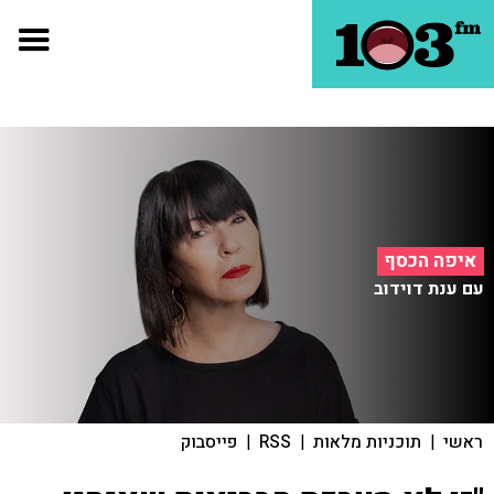
איפה הכסף
עם ענת דוידוב
ראשי
|
תוכניות מלאות
|
RSS
|
פייסבוק