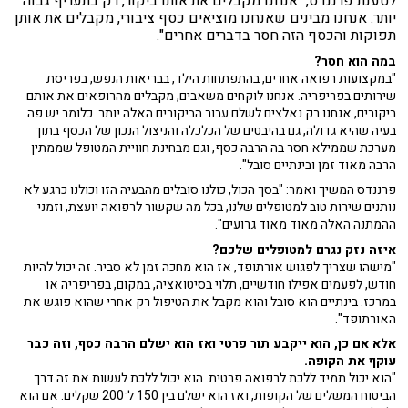
לטענת פרננדס, "אנחנו מקבלים את אותו ביקור, רק בתעריף גבוה
יותר. אנחנו מבינים שאנחנו מוציאים כסף ציבורי, מקבלים את אותן
תפוקות והכסף הזה חסר בדברים אחרים".
במה הוא חסר?
"במקצועות רפואה אחרים, בהתפתחות הילד, בבריאות הנפש, בפריסת
שירותים בפריפריה. אנחנו לוקחים משאבים, מקבלים מהרופאים את אותם
ביקורים, אנחנו רק נאלצים לשלם עבור הביקורים האלה יותר. כלומר יש פה
בעיה שהיא גדולה, גם בהיבטים של הכלכלה והניצול הנכון של הכסף בתוך
מערכת שממילא חסר בה הרבה כסף, וגם מבחינת חוויית המטופל שממתין
הרבה מאוד זמן ובינתיים סובל".
פרננדס המשיך ואמר: "בסך הכול, כולנו סובלים מהבעיה הזו וכולנו כרגע לא
נותנים שירות טוב למטופלים שלנו, בכל מה שקשור לרפואה יועצת, וזמני
ההמתנה האלה מאוד מאוד גרועים".
איזה נזק נגרם למטופלים שלכם?
"מישהו שצריך לפגוש אורתופד, אז הוא מחכה זמן לא סביר. זה יכול להיות
חודש, לפעמים אפילו חודשיים, תלוי בסיטואציה, במקום, בפריפריה או
במרכז. בינתיים הוא סובל והוא מקבל את הטיפול רק אחרי שהוא פוגש את
האורתופד".
אלא אם כן, הוא ייקבע תור פרטי ואז הוא ישלם הרבה כסף, וזה כבר
עוקף את הקופה.
"הוא יכול תמיד ללכת לרפואה פרטית. הוא יכול ללכת לעשות את זה דרך
הביטוח המשלים של הקופות, ואז הוא ישלם בין 150 ל־200 שקלים. אם הוא