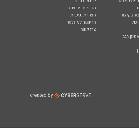
 הפודקאסט
לוח שידורים
ר
מדיניות פרטיות
ע, בקיצור
הצהרת נגישות
כול
הרשמה לניוזלטר
צרו קשר
מנון רגב
created by
CYBER
SERVE