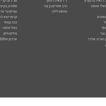
ל ואיל ברקוביץ'
ד"ר מאיה רוזמן
סג"ל וברקו -
ואלי אוחנה
הרב אפרים בן צבי
ספורט, בקיצו
שיחות לילה
שניים עד ארב
ספורט
קרסו יוצא לא
ל
ככה קמתי
סף
הכול פתוח - א
 צבי
מילים ולחן
ן ואריה אלדד
ארכיון 103fm