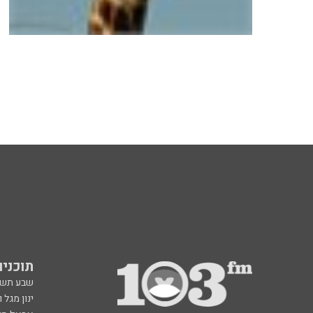
תוכניות fm
שבע תש
ינון מגל 