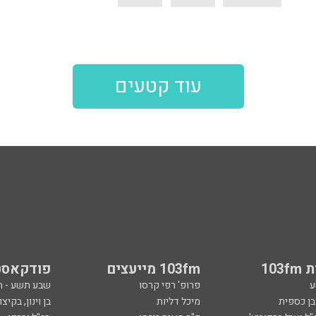
עוד קטעים
103
103fm מייעצים
פודקאסט
ע
פרופ' רפי קרסו
שבע תשע - 
ובן כספית
מיכל דליות
בן וינון, בקיצו