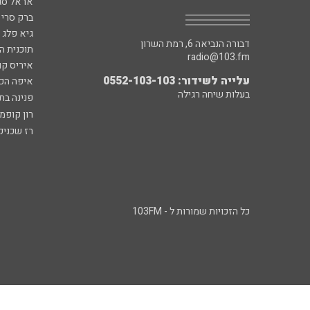
אראל סג"
ברק סרי 
גיא פלג
דבורה הנביאה 6, רמת השרון
תוכנית ה
radio@103.fm
איריס קו
עלייה לשידור: 0552-103-103
איפה הכ
בעלות שיחה רגילה
פנינה בת
רון קופמ
רז שכניק
כל הזכויות שמורות ל - 103FM