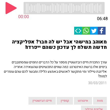
00:00
06:48
מאוהב במישהי אבל יש לה חבר? אפליקציה
חדשה תשלח לך עדכון כשהם ייפרדו!
עורך התכנית חיים רובינשטיין מספר על כל הדברים החמים שמסתובבים
בימים אלו ברשת האינטרנט. כמה שווים התכשיטים שהשאירה אחריה
אליזבת טיילור ומי מתקשר לאנשים באמצע הלילה ומבשר להם שהם עומדים
למות?
30/03/2011
מוות
אינטרנט
קמפיין
חיים רובינשטיין
אליזבת טיילור