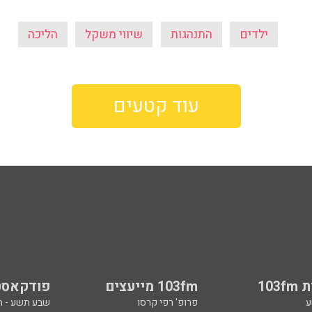
ילדים
התנהגות
שיווי משקל
הליכה
עוד קטעים
103
103fm מייעצים
פודקאסט
ע
פרופ' רפי קרסו
שבע תשע - 