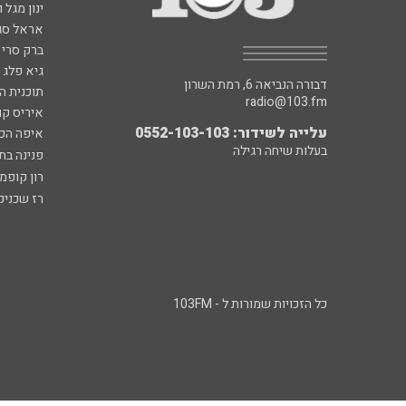
ינון מגל 
אראל סג"
ברק סרי 
גיא פלג
דבורה הנביאה 6, רמת השרון
תוכנית ה
radio@103.fm
איריס קו
עלייה לשידור: 0552-103-103
איפה הכ
בעלות שיחה רגילה
פנינה בת
רון קופמ
רז שכניק
כל הזכויות שמורות ל - 103FM