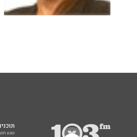
תוכניות fm
שבע תש