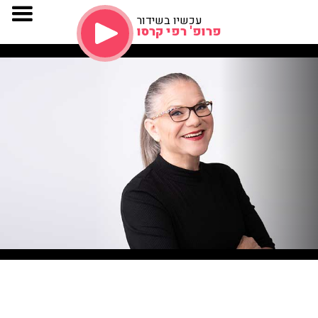
עכשיו בשידור
פרופ' רפי קרסו