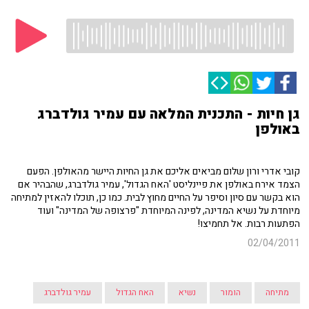
גן חיות - התכנית המלאה עם עמיר גולדברג
באולפן
קובי אדרי ורון שלום מביאים אליכם את גן החיות היישר מהאולפן. הפעם
הצמד אירח באולפן את פיינליסט 'האח הגדול', עמיר גולדברג, שהבהיר אם
הוא בקשר עם סיון וסיפר על החיים מחוץ לבית. כמו כן, תוכלו להאזין למתיחה
מיוחדת על נשיא המדינה, לפינה המיוחדת "פרצופה של המדינה" ועוד
הפתעות רבות. אל תחמיצו!
02/04/2011
מתיחה
הומור
נשיא
האח הגדול
עמיר גולדברג