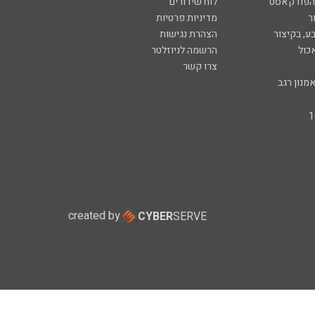
 הפודקאסט
לוח שידורים
ר
מדיניות פרטיות
ע, בקיצור
הצהרת נגישות
כול
הרשמה לניוזלטר
צרו קשר
מנון רגב
created by
CYBER
SERVE