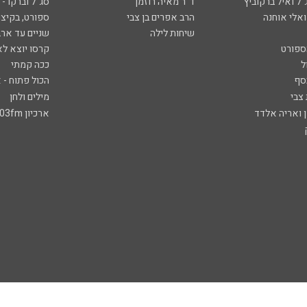
ל ואיל ברקוביץ'
ד"ר מאיה רוזמן
סג"ל וברקו -
ואלי אוחנה
הרב אפרים בן צבי
ספורט, בקיצו
שיחות לילה
שניים עד ארב
ספורט
קרסו יוצא לא
ל
ככה קמתי
סף
הכול פתוח - א
 צבי
מילים ולחן
ן ואריה אלדד
ארכיון 103fm