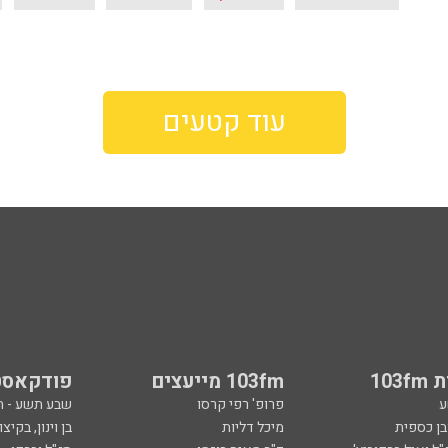
עוד קטעים
103
103fm מייעצים
פודקאסט
ע
פרופ' רפי קרסו
שבע תשע - 
ובן כספית
מיכל דליות
בן וינון, בקיצו