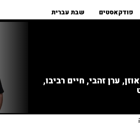
פודקאסטים
שבת עברית
זן, ערן זהבי, חיים רביבו,