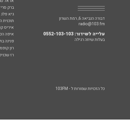
אראל סג"
ברק סרי 
גיא פלג
דבורה הנביאה 6, רמת השרון
תוכנית ה
radio@103.fm
איריס קו
עלייה לשידור: 0552-103-103
איפה הכ
בעלות שיחה רגילה
פנינה בת
רון קופמ
רז שכניק
כל הזכויות שמורות ל - 103FM