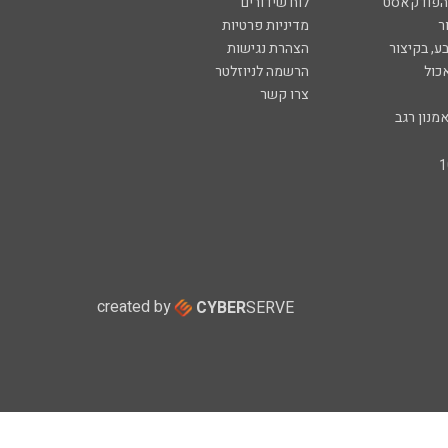
 הפודקאסט
לוח שידורים
ר
מדיניות פרטיות
ע, בקיצור
הצהרת נגישות
כול
הרשמה לניוזלטר
צרו קשר
מנון רגב
created by
CYBER
SERVE