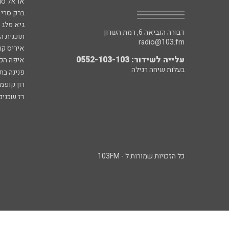
אראל סג"
ברק סרי 
גיא פלג
דבורה הנביאה 6, רמת השרון
תוכנית ה
radio@103.fm
איריס קו
עלייה לשידור: 0552-103-103
איפה הכ
בעלות שיחה רגילה
פנינה בת
רון קופמ
רז שכניק
כל הזכויות שמורות ל - 103FM