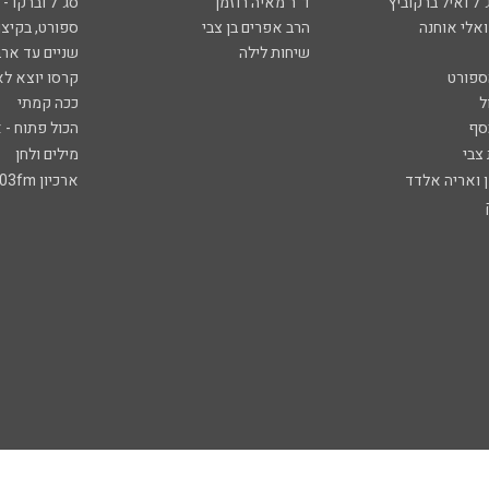
ל ואיל ברקוביץ'
ד"ר מאיה רוזמן
סג"ל וברקו -
ואלי אוחנה
הרב אפרים בן צבי
ספורט, בקיצו
שיחות לילה
שניים עד ארב
ספורט
קרסו יוצא לא
ל
ככה קמתי
סף
הכול פתוח - א
 צבי
מילים ולחן
ן ואריה אלדד
ארכיון 103fm