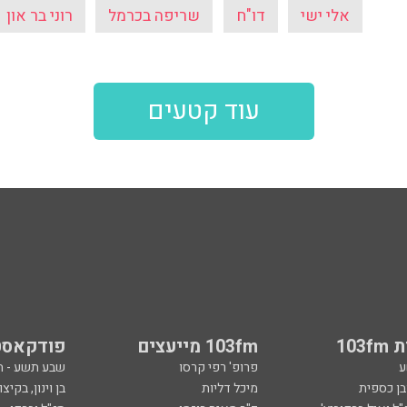
אלי ישי
דו"ח
שריפה בכרמל
רוני בר און
עוד קטעים
103
103fm מייעצים
פודקאסט
ע
פרופ' רפי קרסו
שבע תשע - 
ובן כספית
מיכל דליות
בן וינון, בקיצו