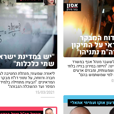
דוח המבקר
י על התיקון
ה"מ נתניהו"
"יש במדינת ישרא
שתי כלכלות"
 לשעבר מנהל אגף במשרד
ה: "הייתה במירון בנייה בלתי
משמעותית, ומבנים ארעים
ליאורה שמעוני, מנהלת החטיבה לב
 למי שמשתמש בהם"
חברה ורווחה, על נתוני דו"ח מבקר 
0
המדאיגים: "הבעיה מתחילה בלמידה
הספר ועד ההשכלה הגבוהה"
15/03/2021
עון אוקו ועמיחי אתאלי