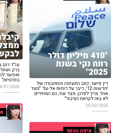
קיבלת
ממצל
לבקש 
"410 מיליון דולר
רווח נקי בשנת
עו''ד רונן 
2025"
ברק ושות'
ואפשר להג
בפרטיות"
דין פישר, כתב התעופה והתחבורה של
4/01/2026
'חדשות 12', דיבר על דוחות אל-על: "מצד
אחד צריך לפרגן. מצד שני, גם המחירים
לא באו לקראת הציבור"
25/02/2026
אי
איפה הכסף