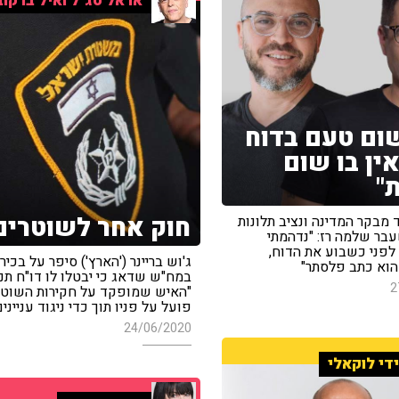
אראל סג"ל ואיל ברקוב
שום טעם בדוח
אין בו שום
"
חוק אחר לשוטרים
מבקר המדינה ונציב תלונות
עבר שלמה רז: "נדהמתי
לפני כשבוע את הדוח,
ג'וש בריינר ('הארץ') סיפר על בכיר
וא כתב פלסתר"
במח"ש שדאג כי יבטלו לו דו"ח תנו
2
"האיש שמופקד על חקירות השוטר
פועל על פניו תוך כדי ניגוד עניינים
24/06/2020
די לוקאלי