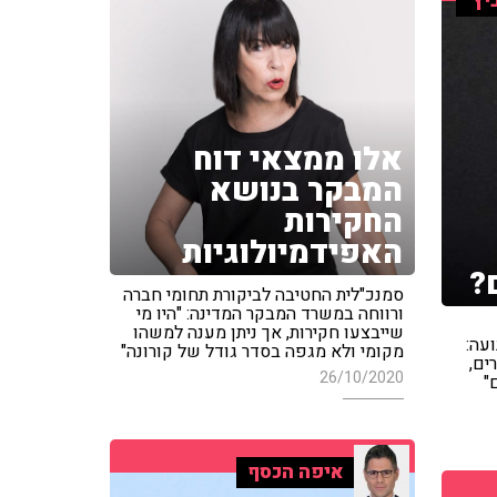
יץ'
אלו ממצאי דוח
המבקר בנושא
החקירות
האפידמיולוגיות
?
סמנכ"לית החטיבה לביקורת תחומי חברה
ורווחה במשרד המבקר המדינה: "היו מי
שייבצעו חקירות, אך ניתן מענה למשהו
עה:
מקומי ולא מגפה בסדר גודל של קורונה"
ים,
26/10/2020
"
איפה הכסף