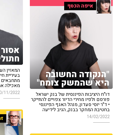
איפה הכסף
אסור 
חתולי
המאזין העב
"הנקודה החשובה
היא שהמשק צומח"
מתחבאים מ
מאכילה את 
0/11/2022
דו"ח היציבות הפיננסית של בנק ישראל
פורסם ולפיו מחירי הדיור צפויים להתייקר
• ד"ר יוסי סעדון, מנהל האגף הפיננסי
בחטיבת המחקר בבנק, הגיב לידיעה
14/02/2022
זה