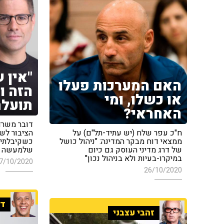
"אין 
האם המערכות פעלו
הזה ו
או כשלו, ומי
תועלת
האחראי?
דובר משרד 
ח"כ עפר שלח (יש עתיד-תל"ם) על
הציבור לש
ממצאי דוח מבקר המדינה: "ניהול כושל
כשקיבלתי 
של דרג מדיני העוסק גם כיום
שלמעשה ה
במיקרו-בעיות ולא בניהול נכון"
7/10/2020
26/10/2020
די
זהבי עצבני