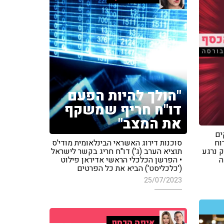
"הולך להיות הפעם
דו"ח חריף שמשקף
את המצב"
ים
וח
סוכנות דירוג האשראי הבינלאומית מודי'ס
ק נרגע
תוציא הערב (ג') דו"ח חריג בקשר לישראל
ה
• הפרשן הכלכלי הראשי אדיראן פילוט
('כלכליסט') הביא את כל הפרטים
25/07/2023
איפה הכסף