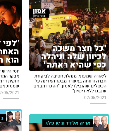
"לפי 
"כל חצר משכה
האחרא
לכיוון שלה וניהלה
הוא ר
כפי שהיא ראתה"
יוסי הירש
ליאורה שמעוני, מנהלת חטיבה לביקורת
מבקר המדינ
חברה ורווחה במשרד מבקר המדינה על
חוקית די 
הכשלים שהובילו לאסון: "הוזכרו מבנים
שמסוכנים
שנבנו ללא רישיון"
2/05/2021
02/05/2021
גד
אריה אלדד וגיא פלג