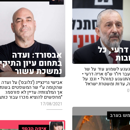
דרעי, כל
אבסורד: ועדה
בות
בתחום עיון התיקי
נמשכת עשור
געגע לשמוע עוד על שר
ר ויו"ר ש"ס אריה דרעי •
תגעגע כמוהו? • וגם: על
אבישי גרינצייג ('גלובס') על ועדה
יה, עדות ומשטרת ישראל
0
אך המלצותיה עדיין לא פורסמו:
"מחפשים להוציא מכרז עבור כותב
17/08/2021
ש בערב
איפה הכסף