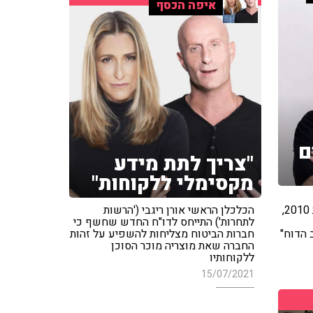
איפה הכסף
ם
"צריך לתת מידע
מקסימלי ללקוחות"
שהקומה ע"י שר המשפטים בשנת 2010,
הכלכלן הראשי אורן ריגבי ('הרשות
לתחרות') התייחס לדו"ח החדש שחשף כי
 הדוח"
חברות הביטוח מצליחות להשפיע על זהות
החברה שאת מוצריה מוכר הסוכן
ללקוחותיו
15/07/2021