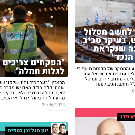
 לחשב מסלול
 בעיקר סביב
ה שנקראת
הנכד"
"הפקחים צריכים
לגלות חמלה"
ע והמחקר של הכנסת חשף כי
עולים עוזבים את ישראל אחרי
ליטה מורחב • הרב עמיטל
המאזין: "בעבר היה נהוג שלפני ש
"ל חותם, הגיב לנתון
שנותן דו"ח בודק האם יש מקרה חי
0
לא, היום לא מבררים ולא בודקים 
מגיע דו"ח הביתה" • חולדאי השיב
30/06/2023
א פלג
ינון מגל ובן כספית