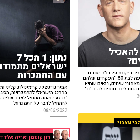
להאכיל
נתון: 1 מכל 7
ם?
ישראלים מתמודד
עם התמכרות
יר ביקורת על דו"ח שנתנו
בעיריית חיפה לבת 80: "הפקחים שלהם
אחורי שיחים, רואים שהיא
אמיר גורניצקי, קרימינולוג קליני ו
החתולים ונותנים לה דו"ח"
במרכז הישראלי להתמכרויות, הסביר
3
"ברגע שאתה מתחיל לאבד שליטה
להתחיל לדבר על התמכרות"
08/06/2022
בי עצבני
רון קופמן ואריה אלדד