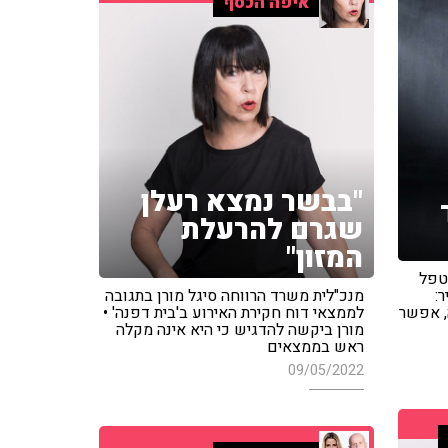
איפה הכסף
"בבשר נמצא רעלן
שגרם להרעלת
המזון"
מטפל
:
מנכ"לית משרד הרווחה סיגל מורן בתגובה
, אפשר
לממצאי דוח חקירת האירוע ב'בית דפנה' •
מורן ביקשה להדגיש כי היא אינה מקלה
ראש בממצאים
09/05/2022