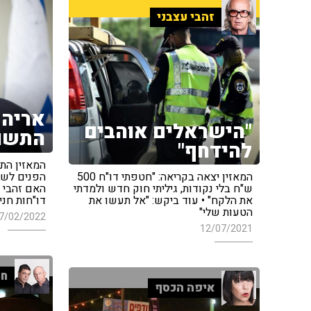
זהבי עצבני
אריה 
"הישראלים אוהבים
התשו
להידחף"
המאזין הת
הפנים לשעב
המאזין יצאה בקריאה: "חטפתי דו"ח 500
האם זהבי ה
ש"ח בלי נקודות, גיליתי חוק חדש ולמדתי
דו"חות חנ
את הלקח" • עוד ביקש: "אל תעשו את
הטעות שלי"
7/02/2022
12/07/2021
חמ
איפה הכסף