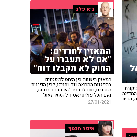
גיא פלג
המאזין לחרדים:
"אם לא תעברו על
החוק לא תקבלו דוח"
ל
המאזין הישווה בין היחס למפגינים
בהפגנות המחאה נגד נתניהו, לבין הפגנות
יקורת
החרדים, שם לדבריו: "היו ממש פרעות,
המדינה
ואם הכל פוליטי אסור להסתיר זאת"
, מבית
27/01/2021
איפה הכסף