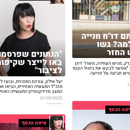
ם דו"ח חנייה
מה? גשו
החזר
"הנתונים שפרסמנ
באו לייצר שקיפות
ברק, מגיש העתירה, משרד 'רונן
לציבור"
: "אפשר לבקש את ביטול הקנס
יש תביעה על פגיעה
יעל אילון, עורכת התוכנית, ובועז לוי
1
מנכ''ל התעשיה האווירית, הביאו א
המצב מדירקטוריון התעשייה האוויר
01/09/2025
פה הכסף
איפה הכסף