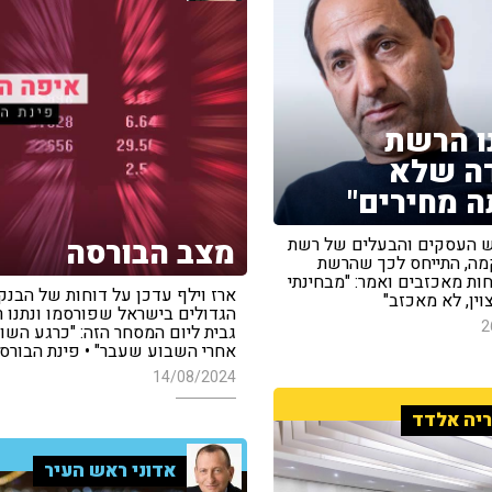
ו הרשת
ה שלא
 מחירים"
מצב הבורסה
איש העסקים והבעלים של רשת
ה, התייחס לכך שהרשת
ות מאכזבים ואמר: "מבחינתי
ארז וילף עדכן על דוחות של הבנק
וין, לא מאכזב"
הגדולים בישראל שפורסמו ונתנו ר
2
גבית ליום המסחר הזה: "כרגע השו
אחרי השבוע שעבר" • פינת הבורס
14/08/2024
יה אלדד
אדוני ראש העיר