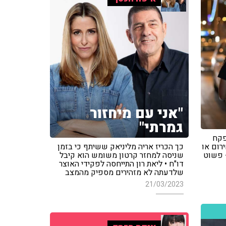
"אני עם מיחזור
גמרתי"
פקח
רום או
כך הכריז אריה מליניאק ששיתף כי בזמן
- פשוט
שניסה למחזר קרטון משומש הוא קיבל
דו"ח • ליאת רון התייחסה לפקידי האוצר
שלדעתה לא מזהירים מספיק מהמצב
21/03/2023