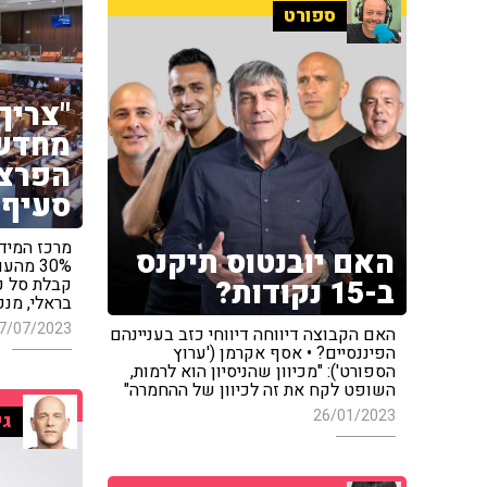
ספורט
"צריך
מחדש,
הפרצ
סעיף 
מרכז המיד
האם יובנטוס תיקנס
30% מה
ב-15 נקודות?
קבלת סל ק
בראלי, מנכ
7/07/2023
האם הקבוצה דיווחה דיווחי כזב בעניינהם
הפיננסיים? • אסף אקרמן ('ערוץ
הספורט'): "מכיוון שהניסיון הוא לרמות,
השופט לקח את זה לכיוון של ההחמרה"
26/01/2023
גי