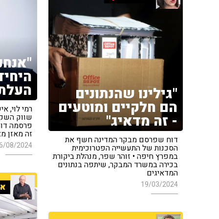
"אנחנ
היחיד
העלתה
"גילינו שהנתונים
הם חלקיים ומוטעים
רמי לוי, 
- זה מדאיג"
שווק השקמ
פרסמה דוח
זה מאזן מצ
דוח שפרסם מבקר המדינה חשף את
6/08/2024
הסכנות של התעשייה הפטרוכימית
במפרץ חיפה • זוהר שפר, מנהלת ביקורת
בכירה במשרד המבקר, שיתפה בנתונים
המדאיגים
19/03/2024
אר