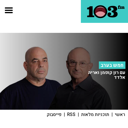
חמש בערב
עם רון קופמן ואריה
אלדד
ראשי
|
תוכניות מלאות
|
RSS
|
פייסבוק