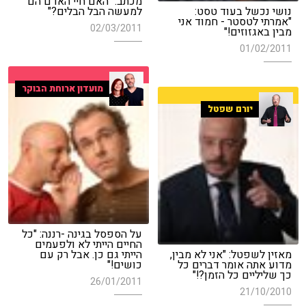
מכתב: "האם חיי האדם הם
נושי נכשל בעוד טסט:
למעשה הבל הבלים?"
"אמרתי לטסטר - חמוד אני
02/03/2011
מבין באגזוזים!"
01/02/2011
מועדון ארוחת הבוקר
יורם שפטל
על הספסל בגינה -רננה: "כל
החיים הייתי לא ולפעמים
מאזין לשפטל: "אני לא מבין,
הייתי גם כן. אבל רק עם
מדוע אתה אומר דברים כל
כושים!"
כך שליליים כל הזמן?!"
26/01/2011
21/10/2010