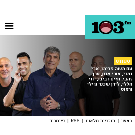
ספורט
עם משה פרימו, אבי
נמני, אורי אוזן, ערן
זהבי, חיים רביבו, יוני
הללי, לירן שכנר וגילי
ורמוט
ראשי
|
תוכניות מלאות
|
RSS
|
פייסבוק