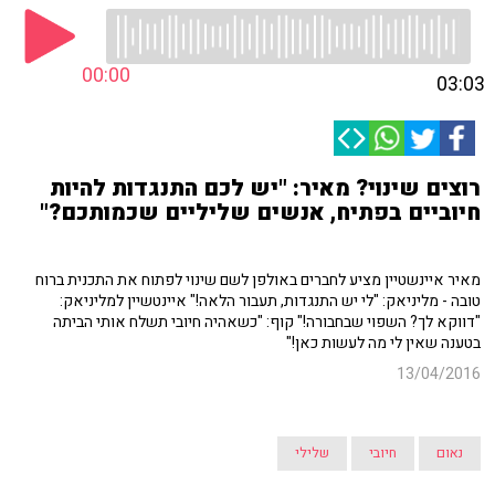
00:00
03:03
רוצים שינוי? מאיר: "יש לכם התנגדות להיות
חיוביים בפתיח, אנשים שליליים שכמותכם?"
מאיר איינשטיין מציע לחברים באולפן לשם שינוי לפתוח את התכנית ברוח
טובה - מליניאק: "לי יש התנגדות, תעבור הלאה!" איינטשיין למליניאק:
"דווקא לך? השפוי שבחבורה!" קוף: "כשאהיה חיובי תשלח אותי הביתה
בטענה שאין לי מה לעשות כאן!"
13/04/2016
נאום
חיובי
שלילי