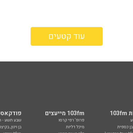
עוד קטעים
103
103fm מייעצים
פודקאסט
ע
פרופ' רפי קרסו
שבע תשע - 
ובן כספית
מיכל דליות
בן וינון, בקיצו