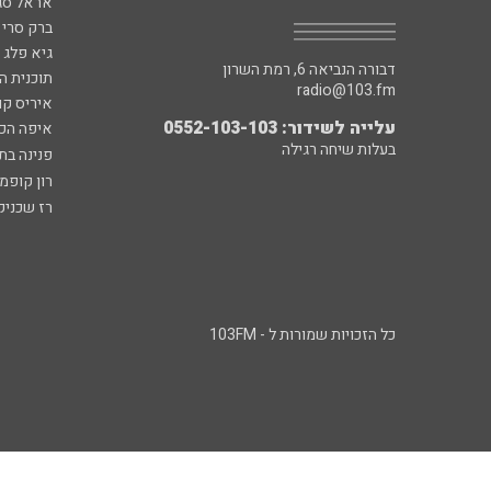
אראל סג"
ברק סרי 
גיא פלג
דבורה הנביאה 6, רמת השרון
תוכנית ה
radio@103.fm
איריס קו
עלייה לשידור: 0552-103-103
איפה הכ
בעלות שיחה רגילה
פנינה בת
רון קופמ
רז שכניק
כל הזכויות שמורות ל - 103FM