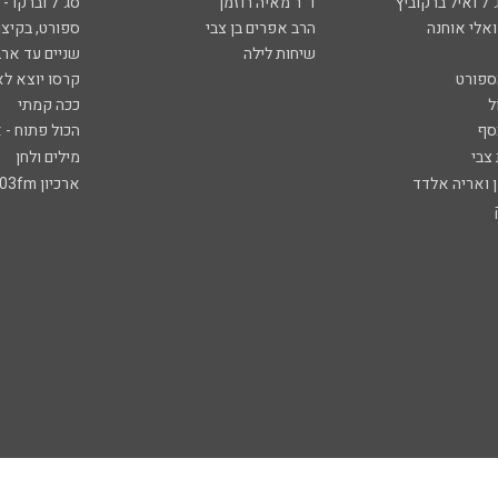
ל ואיל ברקוביץ'
ד"ר מאיה רוזמן
סג"ל וברקו -
ואלי אוחנה
הרב אפרים בן צבי
ספורט, בקיצו
שיחות לילה
שניים עד ארב
ספורט
קרסו יוצא לא
ל
ככה קמתי
סף
הכול פתוח - א
 צבי
מילים ולחן
ן ואריה אלדד
ארכיון 103fm