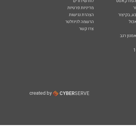
 הפודקאסט
לוח שידורים
ר
מדיניות פרטיות
ע, בקיצור
הצהרת נגישות
כול
הרשמה לניוזלטר
צרו קשר
מנון רגב
created by
CYBER
SERVE