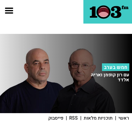
חמש בערב
עם רון קופמן ואריה
אלדד
ראשי
|
תוכניות מלאות
|
RSS
|
פייסבוק