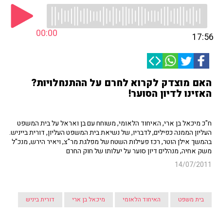
00:00
17:56
האם מוצדק לקרוא לחרם על ההתנחלויות?
האזינו לדיון הסוער!
ח"כ מיכאל בן ארי, האיחוד הלאומי, משוחח עם בן ואראל על בית המשפט
העליון הממנה כפילים, לדבריו, של נשיאת בית המשפט העליון, דורית בייניש.
בהמשך אילן הוטר, רכז פעילות השטח של מפלגת מר"צ, ויאיר הירש, מנכ"ל
משק אחיה, מנהלים דיון סוער על יעלותו של חוק החרם
14/07/2011
בית משפט
האיחוד הלאומי
מיכאל בן ארי
דורית ביניש