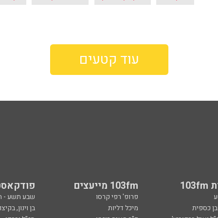
עוד קטעים
103
103fm מייעצים
פודקאסט
ע
פרופ' רפי קרסו
שבע תשע - 
ובן כספית
מיכל דליות
בן וינון, בקיצו