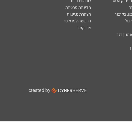
 הפודקאסט
לוח שידורים
ר
מדיניות פרטיות
ע, בקיצור
הצהרת נגישות
כול
הרשמה לניוזלטר
צרו קשר
מנון רגב
created by
CYBER
SERVE