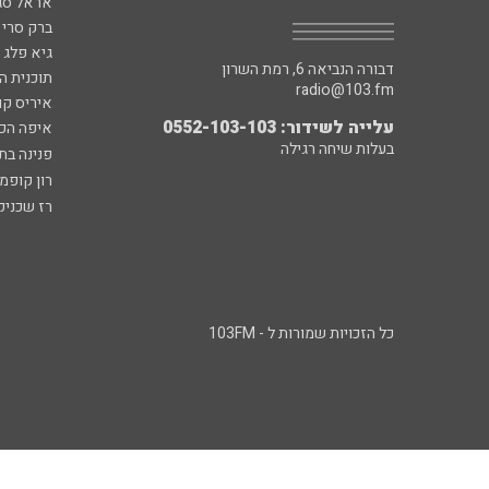
אראל סג"
ברק סרי 
גיא פלג
דבורה הנביאה 6, רמת השרון
תוכנית ה
radio@103.fm
איריס קו
עלייה לשידור: 0552-103-103
איפה הכ
בעלות שיחה רגילה
פנינה בת
רון קופמ
רז שכניק
כל הזכויות שמורות ל - 103FM