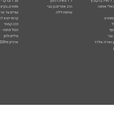
ל ואיל ברקוביץ'
ד"ר מאיה רוזמן
סג"ל וברקו -
ואלי אוחנה
הרב אפרים בן צבי
ספורט, בקיצו
שיחות לילה
שניים עד ארב
ספורט
קרסו יוצא לא
ל
ככה קמתי
סף
הכול פתוח - א
 צבי
מילים ולחן
ן ואריה אלדד
ארכיון 103fm