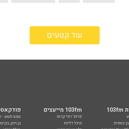
עוד קטעים
103
103fm מייעצים
פודקאסט
ע
פרופ' רפי קרסו
שבע תשע - 
ובן כספית
מיכל דליות
בן וינון, בקיצו