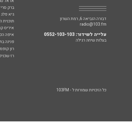
אראל סג"
ברק סרי 
גיא פלג
דבורה הנביאה 6, רמת השרון
תוכנית ה
radio@103.fm
איריס קו
עלייה לשידור: 0552-103-103
איפה הכ
בעלות שיחה רגילה
פנינה בת
רון קופמ
רז שכניק
כל הזכויות שמורות ל - 103FM