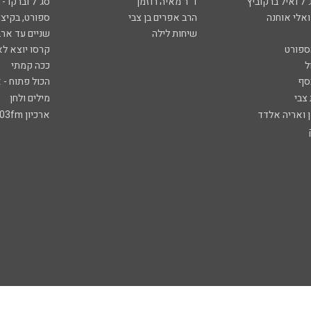
ל ואיל ברקוביץ'
ד"ר מאיה רוזמן
סג"ל וברקו -
ואלי אוחנה
הרב אפרים בן צבי
ספורט, בקיצו
שיחות לילה
שניים עד ארב
ספורט
קרסו יוצא לא
ל
ככה קמתי
סף
הכול פתוח - א
 צבי
מילים ולחן
ן ואריה אלדד
ארכיון 103fm