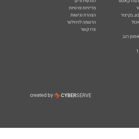
 הפודקאסט
לוח שידורים
ר
מדיניות פרטיות
ע, בקיצור
הצהרת נגישות
כול
הרשמה לניוזלטר
צרו קשר
מנון רגב
created by
CYBER
SERVE