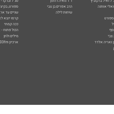
ל ואיל ברקוביץ'
ד"ר מאיה רוזמן
סג"ל וברקו -
ואלי אוחנה
הרב אפרים בן צבי
ספורט, בקיצו
שיחות לילה
שניים עד ארב
ספורט
קרסו יוצא לא
ל
ככה קמתי
סף
הכול פתוח - א
 צבי
מילים ולחן
ן ואריה אלדד
ארכיון 103fm