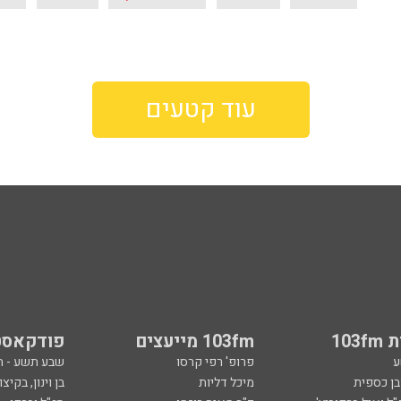
עוד קטעים
103
103fm מייעצים
פודקאסט
ע
פרופ' רפי קרסו
שבע תשע - 
ובן כספית
מיכל דליות
בן וינון, בקיצו