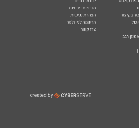
 הפודקאסט
לוח שידורים
ר
מדיניות פרטיות
ע, בקיצור
הצהרת נגישות
כול
הרשמה לניוזלטר
צרו קשר
מנון רגב
created by
CYBER
SERVE