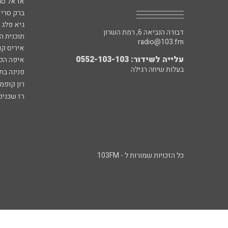
אראל סג"
ברק סרי 
גיא פלג
דבורה הנביאה 6, רמת השרון
תוכנית ה
radio@103.fm
איריס קו
עלייה לשידור: 0552-103-103
איפה הכ
בעלות שיחה רגילה
פנינה בת
רון קופמ
רז שכניק
כל הזכויות שמורות ל - 103FM