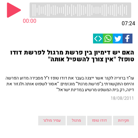
00:00
07:24
האם יש דימיון בין פרשת מרגול לפרשת דודו
טופז? "אין צורך להשפיל אותה"
עו"ד ברוריה לקנר אשר ייצגה בעבר את דודו טופז ז"ל מסבירה מדוע הפרשה
והיחס התקשורתי ב"פרשת מרגול" מוגזמים: "אסור לשפוט אותה ולגזור את
דינה, רק בית המשפט מרשיע במדינת ישראל"
18/08/2011
חקירות
דודו טופז
מרגול
עמיר מולנר