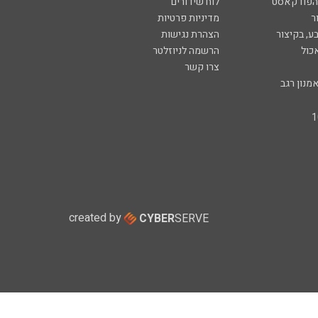
 הפודקאסט
לוח שידורים
ר
מדיניות פרטיות
ע, בקיצור
הצהרת נגישות
כול
הרשמה לניוזלטר
צרו קשר
מנון רגב
created by
CYBER
SERVE