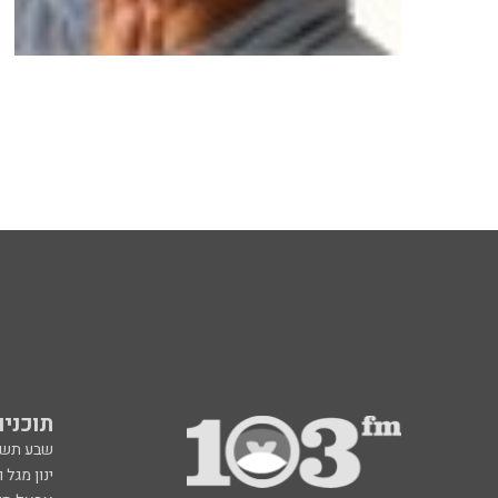
תוכניות fm
שבע תש
ינון מגל 