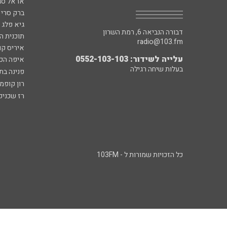
אראל סג"
ברק סרי 
גיא פלג
דבורה הנביאה 6, רמת השרון
תוכנית ה
radio@103.fm
איריס קו
עלייה לשידור: 0552-103-103
איפה הכ
בעלות שיחה רגילה
פנינה בת
רון קופמ
רז שכניק
כל הזכויות שמורות ל - 103FM