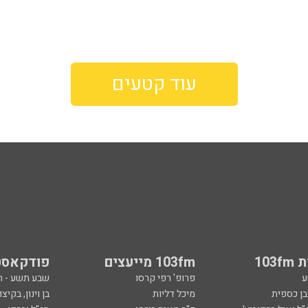
עוד קטעים
103
103fm מייעצים
פודקאסט
ע
פרופ' רפי קרסו
שבע תשע - 
ובן כספית
מיכל דליות
בן וינון, בקיצו