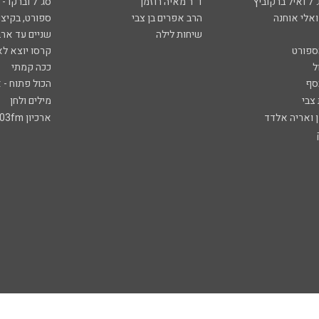
ל ואיל ברקוביץ'
ד"ר מאיה רוזמן
סג"ל וברקו -
ואלי אוחנה
הרב אפרים בן צבי
ספורט, בקיצו
שיחות לילה
שניים עד ארב
ספורט
קרסו יוצא לא
ל
ככה קמתי
סף
הכול פתוח - א
 צבי
מילים ולחן
ן ואריה אלדד
ארכיון 103fm