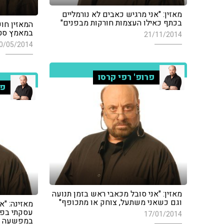
מאזין: "אני מרגיש כאבים לא נורמליים
בכתף כאילו העצמות חורקות מבפנים"
המאזין חוש
במאמץ סטט
21/11/2014
0/05/2014
פרופ' רפי קרסו
פר
מאזין: "אני סובל מכאבי ראש בזמן תנועה
וגם כשאני משתעל, צוחק או מתכופף"
מאזינה: "א
עסקתי בפע
17/01/2014
במפשעה ול