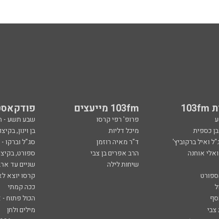
103
103fm מייעצים
פודקאסט
ע
פרופ' רפי קרסו
שבע תשע - 
ובן כספית
מיכל דליות
בן וינון, בקיצו
ל ואיל ברקוביץ'
ד"ר מאיה רוזמן
סג"ל וברקו -
ואלי אוחנה
הרב אפרים בן צבי
ספורט, בקיצו
שיחות לילה
שניים עד ארב
ספורט
קרסו יוצא לא
ל
ככה קמתי
סף
הכול פתוח - א
 צבי
מילים ולחן