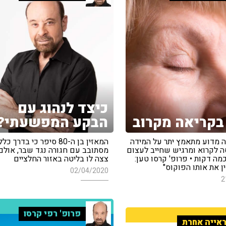
כיצד לנהוג עם
בקריאה מקרוב
הבקע המפשעתי?
ה מדוע מתאמץ יתר על המידה
המאזין בן ה-80 סיפר כי בדרך 
 לקרוא ומרגיש שחייב לעצום
מסתובב עם חגורה נגד שבר, אול
כמה דקות • פרופ' קרסו טען:
צצה לו בליטה באזור החלציים
אין את אותו הפוקוס"
02/04/2020
2
פרופ' רפי קרסו
אייה אחרת