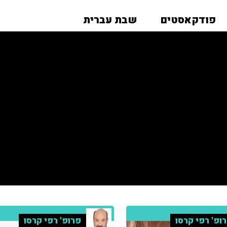
פודקאסטים
שבת עברית
ופ' רפי קרסו
פרופ' רפי קרסו