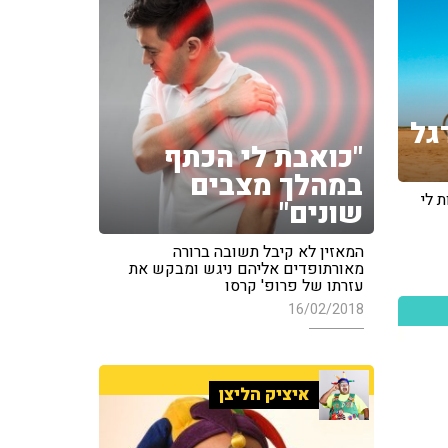
גל
"כואבת לי הכתף
במהלך מצבים
ת לי
שונים"
המאזין לא קיבל תשובה ברורה
מאורתופדים אליהם ניגש ומבקש את
עזרתו של פרופ' קרסו
16/02/2018
איציק הליצן