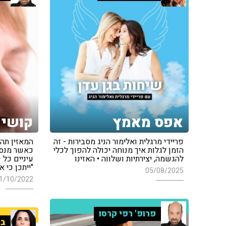
אפס מאמץ
קושי 
פריידי מרגלית ואלימור הניג מסבירות - זה
המאזין תה
הזמן לגלות איך מנוחה יכולה להפוך לכלי
כאשר מנסה
להגשמה, יצירתיות ושלווה • האזינו
עיניים כל 
"ייתכן כי 
05/08/2025
1/10/2022
פרופ' רפי קרסו
בר