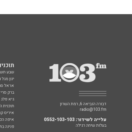
תוכניות fm
שבע תש
ינון מגל 
אראל סג"
ברק סרי 
גיא פלג
דבורה הנביאה 6, רמת השרון
תוכנית ה
radio@103.fm
איריס קו
עלייה לשידור: 0552-103-103
איפה הכ
בעלות שיחה רגילה
פנינה בת