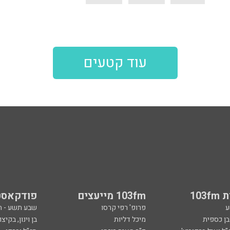
עוד קטעים
103
103fm מייעצים
פודקאסט
ע
פרופ' רפי קרסו
שבע תשע - 
ובן כספית
מיכל דליות
בן וינון, בקיצו