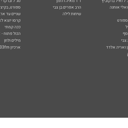
ל ואיל ברקוביץ'
ד"ר מאיה רוזמן
סג"ל וברקו -
ואלי אוחנה
הרב אפרים בן צבי
ספורט, בקיצו
שיחות לילה
שניים עד ארב
ספורט
קרסו יוצא לא
ל
ככה קמתי
סף
הכול פתוח - א
 צבי
מילים ולחן
ן ואריה אלדד
ארכיון 103fm