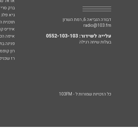
אראל סג"
ברק סרי 
גיא פלג
דבורה הנביאה 6, רמת השרון
תוכנית ה
radio@103.fm
איריס קו
עלייה לשידור: 0552-103-103
איפה הכ
בעלות שיחה רגילה
פנינה בת
רון קופמ
רז שכניק
כל הזכויות שמורות ל - 103FM