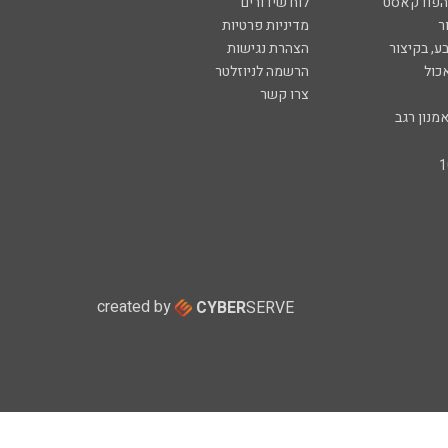
 הפודקאסט
לוח שידורים
ר
מדיניות פרטיות
ע, בקיצור
הצהרת נגישות
כול
הרשמה לניוזלטר
צרו קשר
מנון רגב
created by
CYBER
SERVE