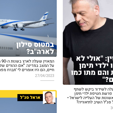
במטוס סילון
לארה"ב?
ן: "אולי לא
המאז
 ילדי תימן
על המצב במדינה: "אם ההורים שלי 
חיים, הם היו אומרים לי 'תברח מפה
והם מתו כמו
27/04/2023
ם?"
לה לשידור ביקש לשתף
פרשת חטיפת ילדי תימן
אראל סג"ל
שונות של העלייה לישראל •
סג"ל השיב לתיאוריה?
3