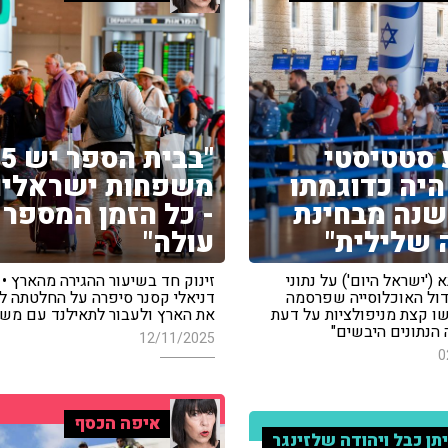
 סטטיסטי
"בבית הספ
יה כדוגמתו
משפחות ישראליו
-40 שנה מבחינת
- כל הזמן המספר 
 שלילית"
עולה"
 ('ישראל היום') על נתוני
זינוק חד בשיעור ההגירה מהארץ • 
ידול האוכלוסייה שפרסמה
דניאלי קסנר סיפרה על החלטתה ל
שו קצת מניפולציות על דעת
את הארץ ולעבור לתאילנד עם מ
 הנתונים היבשים"
12/11/2025
0
איפה הכסף
תן כבל ויהודה שלזינגר