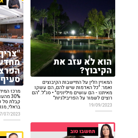
אר
"צריך
הוא לא עזב את
מחדש,
הקיבוץ?
הפרצ
סעיף 
המאזין הלין על התיישבות הקיבוצים
ואמר: "כל האדמות שיש להם, הם עשקו
מרכז המיד
מאיתנו - הם עושים מיליונים" • סג"ל: "הם
30% מה
רוצים לשמור על הפריבילגיות"
קבלת סל ק
19/09/2023
בראלי, מנכ
7/07/2023
תחשבו טוב