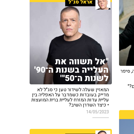
אראל סג"ל
"אל תשווה את
העלייה בשנות ה־90'
, סיפר
לשנות ה־50'"
?"
המאזין שעלה לשידור טען כי סג"ל לא
מדייק בעובדות כשמדבר על האפליה בין
עליית עדות המזרח לעליית ברית המועצות
• כיצד השדרן השיב?
14/05/2023