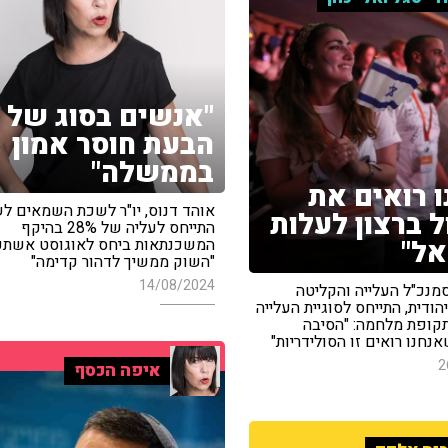
"אנשים בסוג של
הבעת חוסר אמון
בממשלה"
ו רואים את
אוהד דנוס, יו"ר לשכת השמאים ל
ל ברצון לעלות
התייחס לעליה של 28% בהיקף
ל"
המשכנתאות ביחס לאוגוסט אשתק
"השוק ממשיך לדהור קדימה"
14/08/2024
מנכ"ל העלייה והקליטה
הודית, התייחס לסוגיית העלייה
קופת מלחמה: "הסיבה
נחנו רואים זו הסולידריות"
2
איפה הכסף