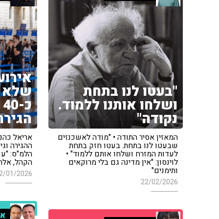
אירוע
"בעטו לנו בתחת
שלא ה
ושלחו אותנו ללמוד.
כ
נקודה"
הגירה
המאזין אסיר התודה • "מודה לאשכנזים
אריאל כהנא
שבעטו לנו בתחת. בעטו חזק בתחת
ההגירה וג
לעדות המזרח ושלחו אותם ללמוד" •
הלמ"ס: "ע
לוינסון: "אין מדינה גם בלי מרוקאים
הקהל, אלה
ותימנים"
2/01/2026
22/02/2026
אי