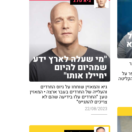
גיא פלג
ל
א
"מי שעלה לארץ ידע
ר
שמהיום להיום
יחיילו אותו"
ר על
הקליטה
גיא והמאזין שוחחו על גיוס החרדים
והעלייה של החרדים בעבר ארצה • המאזין
טען: "החרדים עלו בידיעה שהם לא
צריכים להתגייס"
22/08/2023