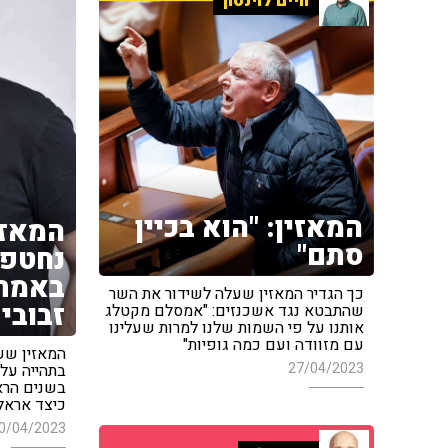
חיים לוינסון
המאזין: "הוא בכיין
המאזי
סתם"
נחטפו
באמת 
כך הגדיר המאזין שעלה לשידור את השר
זבובי
שהתבטא נגד אשכנזים: "אמסלם מקטלג
אותנו על פי השמות שלנו למרות שעלינו
עם מזוודה ועם כמה גופיות"
המאזין שע
27/04/2023
בתהייה על 
בשנים הרא
כיצד אראל 
0/04/2023