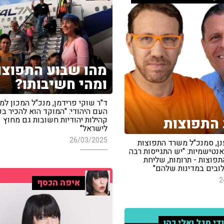
מהו שבוע התפוצו
ומהי חשיבותו?
ד"ר שוקי פרידמן, מנכ"ל המכון למד
העם היהודי: "המוקד הוא להכיר ב
התפוצות
קהילות יהודיות חשובות גם מחוץ
לישראל"
26/03/2025
נן, סמנכ"ל משרד התפוצות
נטישמיות: "יש התגייסות רבה
תפוצות - תרומות, שליחת
לובים במדינות שלהם"
2
איפה הכסף
די סגל ואלי כהן