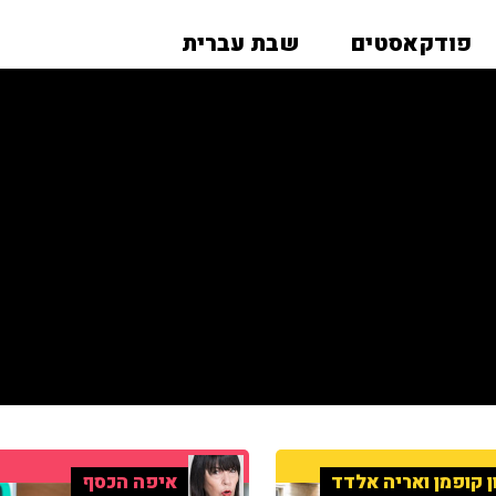
פודקאסטים
שבת עברית
ן קופמן ואריה אלדד
איפה הכסף