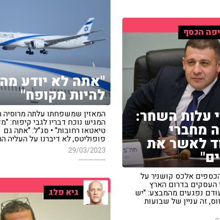
פה הכסף
"אתה לא יודע מה 
להיות מקופח"
י עלות השחר:
המאזין שמשפחתו עלתה מרוסיה 
המגיש נוכח דבריו לגבי קיפוח: "מ
 מחברי
טיאטאו רחובות" • סג"ל: "אתה גם
פופוליטס, לא דיברנו על העליה הר
ד לאשר את
29/03/2023
ם"
 הכספים אלכס קושניר על
י העסקים בדרום הארץ
גיא פלג
ודם נפגעים מהמבצע: "יש
וס, זה עניין של שבועות