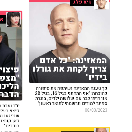
גיא פלג
אי
המאזינה: "כל אדם
צריך לקחת את גורלו
פיצוי
בידיו"
"מצפה
הליכו
כך טענה המאזינה ושיתפה את סיפורה
הדברי
כהוכחה: "אני התחתני בגיל 16, בגיל 28
אני הייתי כבר עם שלושה ילדים, בוגרת
סמינר למורים ונרשמתי לתואר ראשון"
יו"ר ועדת
08/03/2023
פיצוי בעל
שנפגעו וע
כאן קונצנז
בודדים"