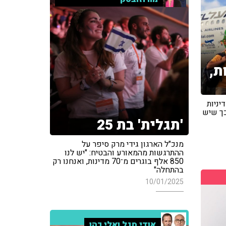
ת,
יניות
כך שיש
'תגלית' בת 25
מנכ"ל הארגון גידי מרק סיפר על
ההתרגשות מהמאורע והבטיח: "יש לנו
850 אלף בוגרים מ־70 מדינות, ואנחנו רק
בהתחלה"
10/01/2025
אודי סגל ואלי כהן