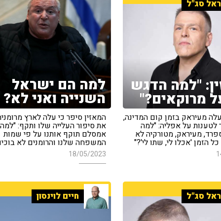
אל סג"ל
למה הם ישראל
ן: "למה הדגש
השנייה ואני לא?
ל מרוקאים?"
המאזין סיפר כי עלה לארץ מרומניה
עלה מעיראק בזמן קום המדינה,
את סיפור העלייה שלו ותקף: "למה
לטענות על אפליה: "למה
אמסלם תוקף אותנו על פי שמות
פרד, מעיראק, מטורקיה לא
המשפחה שלנו והרומנים לא בוכים
ל הזמן 'אכלו לי, שתו לי'?"
18/05/2023
1
אל סג"ל
חיים לוינסון