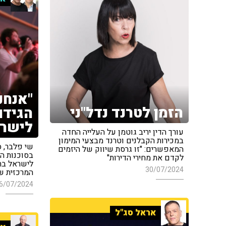
"אנחנ
הזמן לטרנד נדל"ני
הגידו
לישרא
עורך הדין יריב גוטמן על העלייה החדה
במכירות הקבלנים וטרנד מבצעי המימון
שי פלבר, ס
המאפשרים: "זו גרסת שיווק של היזמים
בסוכנות הי
לקדם את מחירי הדירות"
לישראל בת
30/07/2024
המרכזית שא
6/07/2024
אראל סג"ל