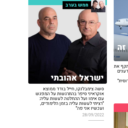
חמש בערב
זה
תקף את
דענים
ישראל אהובתי
וסית"
סשה צימבלנקו, חייל בודד ממוצא
אוקראיני סיפר בהתרגשות על המפגש
עם אימו ועל ההחלטה לעשות עליה:
"רציתי לעשות עליה בזמן הלימודים,
ועכשיו אני פה"
28/09/2022