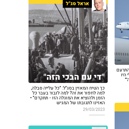
אראל סג"ל
ין שעלה לארץ בשנות ה-90 התרעם
"די עם הבכי הזה"
היו
'"
כך הטיח המאזין בסג"ל: "כל עלייה סבלה,
למה לחפור את זה? למה לנבור בעבר כל
הזמן ולהוציא את המוגלה הזו - תתקדם" •
האזינו לתגובתו של המגיש
29/03/2023