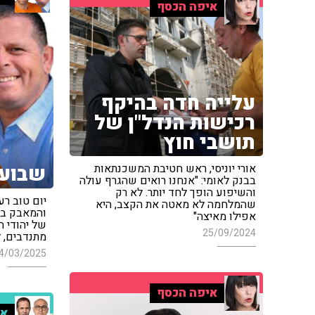
איפה הכסף
עלייה חדה בהיקף
רכישות הנדל"ן של
תושבי חוץ
שבוע 
אורי יוניסי, ראש חטיבת המשכנתאות
בבנק לאומי: "אנחנו רואים שהגרף עולה
והשיפוע הופך לחד יותר. לא רק
יום טוב רע
שהמלחמה לא מאטה את הקצב, היא
והמאבק בא
אפילו מאיצה"
של יהודי ה
25/09/2024
מתנדבים, 
4/03/2025
איפה הכסף
או