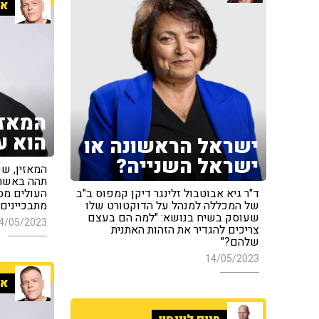
אר
המאזי
הוא ע
ישראל הראשונה או
ישראל השנייה?
המאזין, ש
תהה באשר 
ד"ר גיא אבוטבול זלינגר דיקן קמפוס ב"ב
העולים מס
של המכללה למנהל על הדוקטורט שלו
מתבכיינים כ
שעוסק בשיח בנושא: "למה הם בעצם
4/05/2023
צריכים להגדיר את הזהות האתנית
שלהם?"
14/05/2023
אר