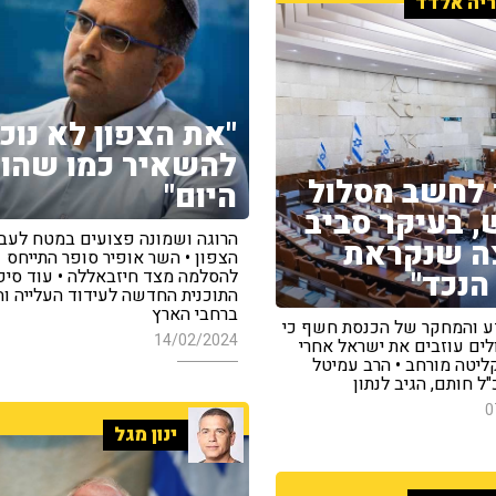
יה אלדד
"את הצפון לא נוכ
להשאיר כמו שהו
 לחשב מסלול
היום"
 בעיקר סביב
הרוגה ושמונה פצועים במטח לעב
ה שנקראת
הצפון • השר אופיר סופר התייחס
הנכד"
להסלמה מצד חיזבאללה • עוד סיפ
התוכנית החדשה לעידוד העלייה ו
ברחבי הארץ
ע והמחקר של הכנסת חשף כי
14/02/2024
עולים עוזבים את ישראל אחרי
ליטה מורחב • הרב עמיטל
"ל חותם, הגיב לנתון
0
ינון מגל