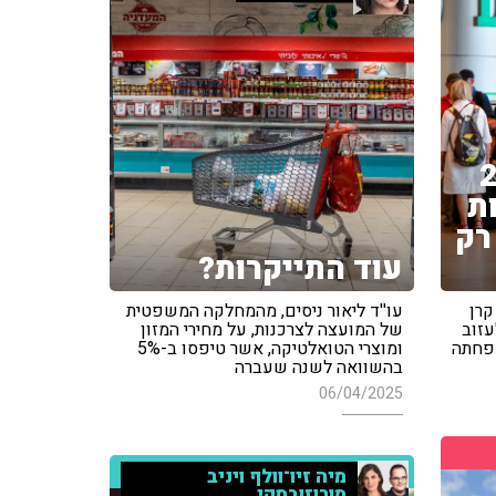
ר יש 25
ת
רק
עוד התייקרות?
קרן
עו''ד ליאור ניסים, מהמחלקה המשפטית
עזוב
של המועצה לצרכנות, על מחירי המזון
שפחתה
ומוצרי הטואלטיקה, אשר טיפסו ב-5%
בהשוואה לשנה שעברה
06/04/2025
מיה זיו־וולף ויניב
מורוזובסקי