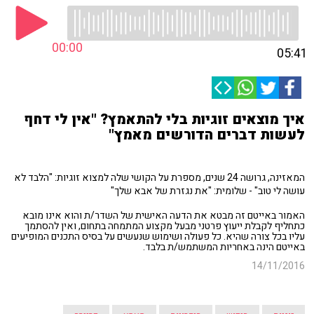
00:00
05:41
איך מוצאים זוגיות בלי להתאמץ? "אין לי דחף
לעשות דברים הדורשים מאמץ"
המאזינה, גרושה 24 שנים, מספרת על הקושי שלה למצוא זוגיות: "הלבד לא
עושה לי טוב" - שלומית: "את נגזרת של אבא שלך"
האמור באייטם זה מבטא את הדעה האישית של השדר/ת והוא אינו מובא
כתחליף לקבלת ייעוץ פרטני מבעל מקצוע המתמחה בתחום, ואין להסתמך
עליו בכל צורה שהיא. כל פעולה ושימוש שנעשים על בסיס התכנים המופיעים
באייטם הינה באחריות המשתמש/ת בלבד.
14/11/2016