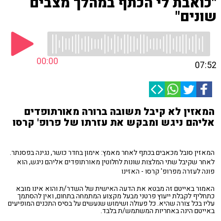
"כואבת לי הכתף במהלך מצבים
שונים"
00:00
07:52
המאזין לא קיבל תשובה ברורה מאורתופדים
אליהם ניגש ומבקש את עזרתו של פרופ' קרסו
המאזין סובל מכאבים בכתף לאחר מאמץ: אימון בחדר כושר, נגינה בפסנתר.
לאחר שקיבל שתי המלצות שונות לחלוטין מאורתופדים אליהם ניגש, הוא
פונה לעזרה מפרופ' קרסו - האזינו
האמור באייטם זה מבטא את הדעה האישית של השדר/ת והוא אינו מובא
כתחליף לקבלת ייעוץ פרטני מבעל מקצוע המתמחה בתחום, ואין להסתמך
עליו בכל צורה שהיא. כל פעולה ושימוש שנעשים על בסיס התכנים המופיעים
באייטם הינה באחריות המשתמש/ת בלבד.