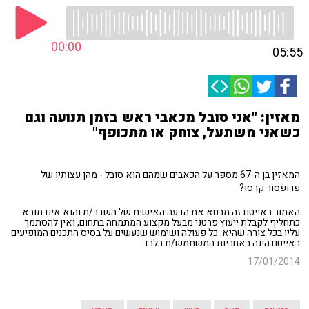
00:00
05:55
מאזין: "אני סובל מכאבי ראש בזמן תנועה וגם
כשאני משתעל, צוחק או מתכופף"
המאזין בן ה-67 מספר על הכאבים שמהם הוא סובל - מהן עצותיו של
פרופסור קרסו?
האמור באייטם זה מבטא את הדעה האישית של השדר/ת והוא אינו מובא
כתחליף לקבלת ייעוץ פרטני מבעל מקצוע המתמחה בתחום, ואין להסתמך
עליו בכל צורה שהיא. כל פעולה ושימוש שנעשים על בסיס התכנים המופיעים
באייטם הינה באחריות המשתמש/ת בלבד.
17/01/2014