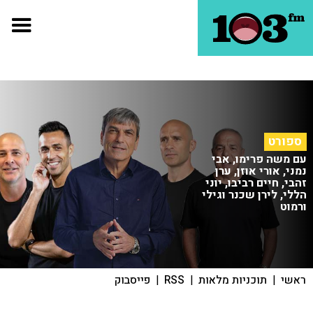
ספורט
עם משה פרימו, אבי
נמני, אורי אוזן, ערן
זהבי, חיים רביבו, יוני
הללי, לירן שכנר וגילי
ורמוט
ראשי
|
תוכניות מלאות
|
RSS
|
פייסבוק