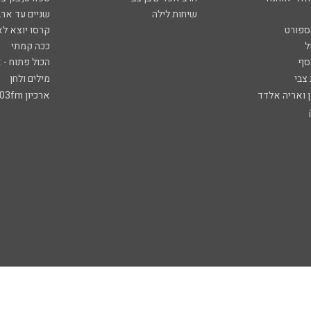
שיחות לילה
שניים עד ארב
ספורט
קרסו יוצא לא
ל
ככה קמתי
סף
הכול פתוח - א
 צבי
מילים ולחן
ן ואריה אלדד
ארכיון 103fm