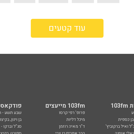
עוד קטעים
103
103fm מייעצים
פודקאסט
ע
פרופ' רפי קרסו
שבע תשע - 
ובן כספית
מיכל דליות
בן וינון, בקיצו
ל ואיל ברקוביץ'
ד"ר מאיה רוזמן
סג"ל וברקו -
ואלי אוחנה
הרב אפרים בן צבי
ספורט, בקיצו