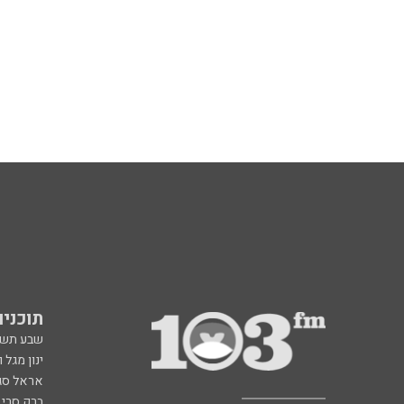
תוכניות fm
שבע תש
ינון מגל 
אראל סג"
ברק סרי 