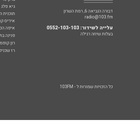
גיא פלג
דבורה הנביאה 6, רמת השרון
תוכנית ה
radio@103.fm
איריס קו
עלייה לשידור: 0552-103-103
איפה הכ
בעלות שיחה רגילה
פנינה בת
רון קופמ
רז שכניק
כל הזכויות שמורות ל - 103FM