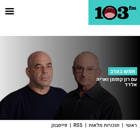
חמש בערב
עם רון קופמן ואריה
אלדד
ראשי
|
תוכניות מלאות
|
RSS
|
פייסבוק