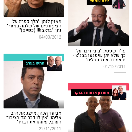
יורם שפטל
מאזין לנתן: "תלך כפרה על
הציפורניים של שלמה בניזרי"
נתן: "בראבו!!! (כפיים)"
04/03/2012
עו"ד שפטל: "ביבי דיבר על
כך שלא יתן שיפגעו בבג"צ -
זו אמירה אינפנטילית"
חמש בערב
01/12/2011
מועדון ארוחת הבוקר
אביעד הכהן, מייצג את הרב
אליהו: "אין לו דבר נגד הציבור
הערבי, עיוותו את דבריו"
22/11/2011