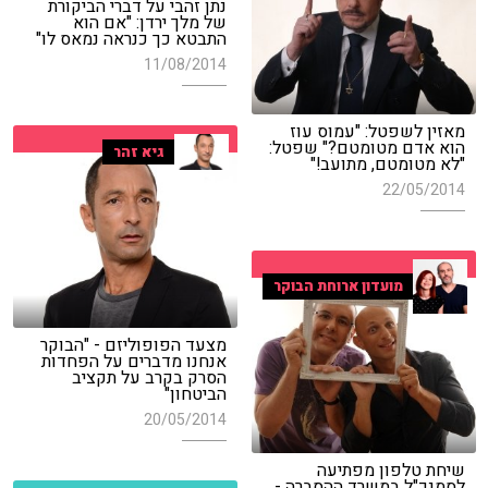
נתן זהבי על דברי הביקורת
של מלך ירדן: "אם הוא
התבטא כך כנראה נמאס לו"
11/08/2014
מאזין לשפטל: "עמוס עוז
הוא אדם מטומטם?" שפטל:
גיא זהר
"לא מטומטם, מתועב!"
22/05/2014
מועדון ארוחת הבוקר
מצעד הפופוליזם - "הבוקר
אנחנו מדברים על הפחדות
הסרק בקרב על תקציב
הביטחון"
20/05/2014
שיחת טלפון מפתיעה
לסמנכ"ל במשרד ההסברה -