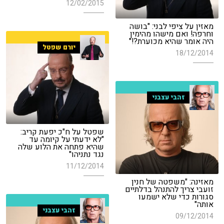
12/02/2015
מאזין על ציפי לבני: "בושה
וחרפה! ואם מישהו מהימין
היה אומר שהיא מכוערת?!"
יורם שפטל
18/12/2014
זהבי עצבני
שפטל על ח"כ יפעת קריב:
"לא ידעתי על קיומה עד
שהיא פתחה את הלוע שלה
נגד נתניהו"
11/12/2014
מאזינה: "משפטה של חנין
זועבי צריך להתנהל בדלתיים
סגורות כדי שלא ישמעו
אותה"
זהבי עצבני
09/12/2014