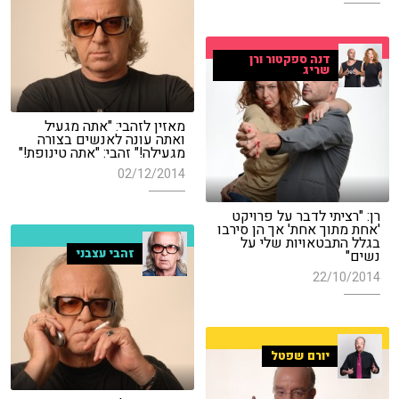
דנה ספקטור ורן
שריג
מאזין לזהבי: "אתה מגעיל
ואתה עונה לאנשים בצורה
מגעילה!" זהבי: "אתה טינופת!"
02/12/2014
רן: "רציתי לדבר על פרויקט
'אחת מתוך אחת' אך הן סירבו
בגלל התבטאויות שלי על
זהבי עצבני
נשים"
22/10/2014
יורם שפטל