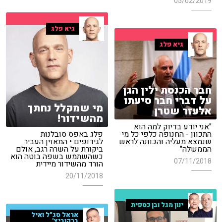
05/02/2019
גיא פלג
גיא פלג
חבר הכנסת ילין הגן
על דברי חבר סיעתו
מי שמקלל נחתך
אלעזר שטרן
מהשידור!
"אני יודע בדיוק למה הוא
התכוון - החנופה כלפי כל מי
פלג באפס סובלנות
שנמצא מעליה והכוונה לראש
לגידופים • המאזין העביר
הממשלה"
ביקורת על השרה רגב, אולם
כשהשתמש בשפה בוטה הוא
07/11/2018
הורד מהשידור מיידית
20/11/2018
ינון מגל ובן כספית
אראל סג"ל ואיל
ברקוביץ'