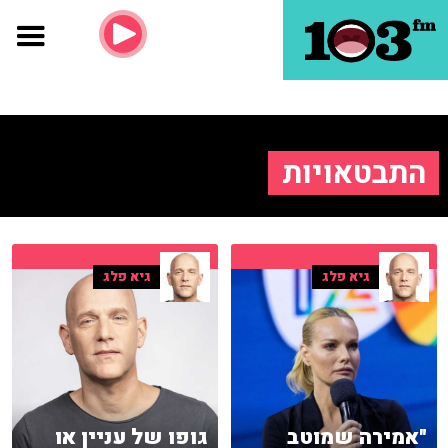
התבטאויות
גיא פלג
גיא פלג
"אמירה שמוטב
גופו של עניין או