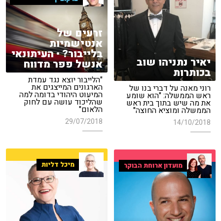
זרעים של
אנטישמיות
בלייבור? • העיתונאי
יאיר נתניהו שוב
אנשל פפר מדווח
בכותרות
"הלייבור יוצא נגד עמדת
הארגונים המייצגים את
רוני מאנה על דברי בנו של
המיעוט היהודי בדומה למה
ראש הממשלה: "הוא שומע
שהליכוד עושה עם לחוק
את מה שיש בתוך בית ראש
הלאום"
הממשלה ומוציא החוצה"
29/07/2018
14/10/2018
מיכל דליות
מועדון ארוחת הבוקר