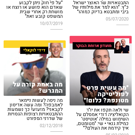
התבטאויות שר האוצר ישראל
"על פי חוק ניתן לקבוע
כ"ץ: "הוא למד את מילותיו של
שאדם הוא פושע או רוצח או
ביבי ומתבטא בדיוק כמוהו"
מושחת רק אחרי שבית
המשפט קובע זאת"
05/07/2020
10/07/2019
מועדון ארוחת הבוקר
דידי לוקאלי
מה באמת קורה על
"מה עשית פרט
המגרש?
לפוליטיקה
מטונפת? כלום!"
מה ניסה לעשות ניימאר
לאמבפה? ומה עשה אדיסון
לקבאני? מזעזע! כך נשמעות
שי ולאה תקפו את יו"ר
ההתבטאויות רצופות הגסויות
הקואליציה דודי אמסלם על
של שדרני הספורט
השימוש במילה 'אוטיסט'
כמילת גנאי • שי: "מטומטם,
02/12/2018
איך קידמת את העולם?"