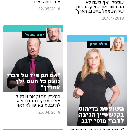
את דעתה עליו
שפטל: "אף פעם לא
הכחשתי את החלק המבורך
02/05/2018
של השמאל ביישוב הארץ"
26/04/2018
יורם שפטל
אילה חסון
"אם תקפיד על דברי
נועם כל העם ילך
אחריך"
המאזין מחזק את שפטל
אולם מבקש ממנו שלא
להתבטא באופן לא ראוי
השופטת בדימוס
26/04/2018
בקנשטיין מגיבה
לדברי מוטי יוגב