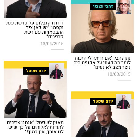
זהבי עצבני
דורון רוזנבלום על פרשת ענת
וקסמן: "יש כאן ציד
התבטאויות עם רשת
פרפרים"
13/04/2015
נתן זהבי: "אם הייתה לי הזכות
לומר מה דעתי על אקוניס היה
נוצר מצב לא נעים"
יורם שפטל
10/03/2015
יורם שפטל
מאזין לשפטל: "אנחנו צריכים
להודות לאלוהים על כך שיש
לנו אותך, אין כמוך!"