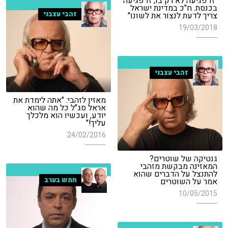
"זו פגיעה לא רק בו, זו פגיעה
בכנסת. ח"כ במדינת ישראל
זהבי עצבני
צריך לדעת לנצור את לשונו"
19/03/2018
זהבי עצבני
מאזין לזהבי: "אתה לימדת את
אראל סג"ל כל מה שהוא
יודע, ועכשיו הוא מלכלך
עליך!"
24/02/2016
גנטיקה של שוטרים?
המאזינה מבקשת מזהבי
להתנצל על הדברים שהוא
חמש בערב
אמר על השוטרים
10/05/2015