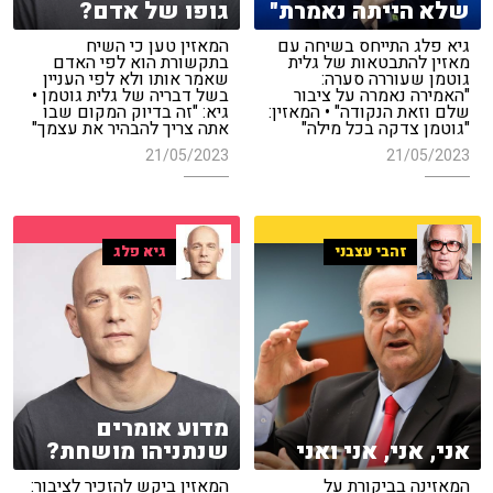
שלא הייתה נאמרת"
גופו של אדם?
גיא פלג התייחס בשיחה עם
המאזין טען כי השיח
מאזין להתבטאות של גלית
בתקשורת הוא לפי האדם
גוטמן שעוררה סערה:
שאמר אותו ולא לפי העניין
"האמירה נאמרה על ציבור
בשל דבריה של גלית גוטמן •
שלם וזאת הנקודה" • המאזין:
גיא: "זה בדיוק המקום שבו
"גוטמן צדקה בכל מילה"
אתה צריך להבהיר את עצמך"
21/05/2023
21/05/2023
זהבי עצבני
גיא פלג
מדוע אומרים
אני, אני, אני ואני
שנתניהו מושחת?
המאזינה בביקורת על
המאזין ביקש להזכיר לציבור: