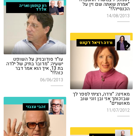
"אמרת שאתה שם זין על
רון קופמן ואריה
הכנסייה?!"
אלדד
14/08/2013
ורדה רזיאל ז'קונט
עו"ד סודובניק על השופט
ישעיה: "מדובר בתיק של ילדה
בת 13, איך הוא אמר דבר
כזה?!"
06/06/2013
מאזינה: "ורדה, רציתי לספר לך
שבזכותך אני ובן זוגי שוב
מאושרים"
זהבי עצבני
11/07/2012