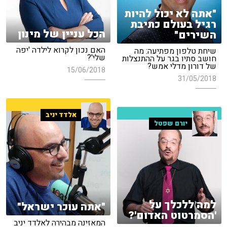
"אתה לא יכול להיות
רגיל בעולם כתיבת
הכל עניין של מינון
השירים"
האם נכון לקרוא לילדה 'יפה
שיחת טלפון מפתיעה: מה
שלי'?
חושב סתיו בגר על ההתנצלות
של דורון מדלי אמש?
15/06/2018
31/05/2018
אלדד יניב
יורם שפטל
למה ללכלך על
"אתה עוכר ישראל"
'הסמרטוט האדום'?
המאזינה מבהירה לאלדד יניב