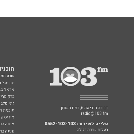
תוכניות fm
שבע תש
ינון מגל 
אראל סג"
ברק סרי 
גיא פלג
דבורה הנביאה 6, רמת השרון
תוכנית ה
radio@103.fm
איריס קו
עלייה לשידור: 0552-103-103
איפה הכ
בעלות שיחה רגילה
פנינה בת