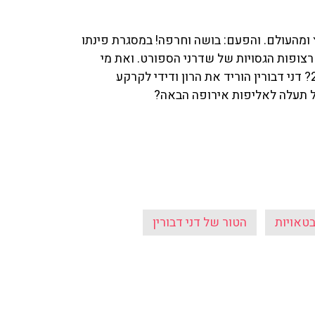
 ומהעולם. והפעם: בושה וחרפה! במסגרת פינתו
רצופות הגסויות של שדרני הספורט. ואת מי
קיבלה ישראל בהגרלת הבתים במסגרת מוקדמות יורו 2020? דני דבורין הוריד את הרון ודידי לקרקע
אל תעלה לאליפות אירופה הבאה?
טאויות
הטור של דני דבורין