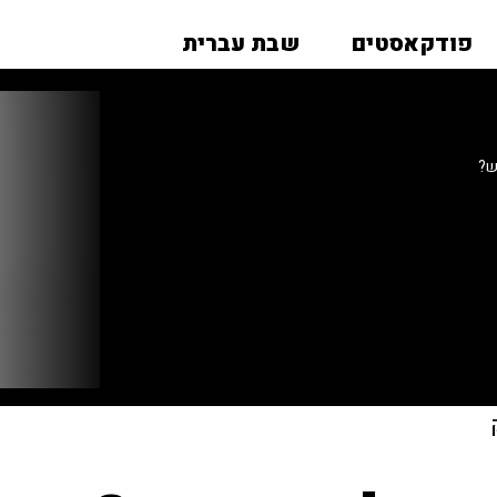
פודקאסטים
שבת עברית
ש?