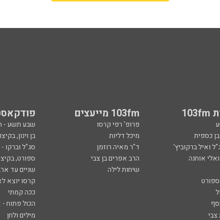
103
103fm מייעצים
פודקאסט
ע
פרופ' רפי קרסו
שבע תשע - 
ובן כספית
מיכל דליות
בן וינון, בקיצו
ל ואיל ברקוביץ'
ד"ר מאיה רוזמן
סג"ל וברקו -
ואלי אוחנה
הרב אפרים בן צבי
ספורט, בקיצו
שיחות לילה
שניים עד ארב
ספורט
קרסו יוצא לא
ל
ככה קמתי
סף
הכול פתוח - א
 צבי
מילים ולחן