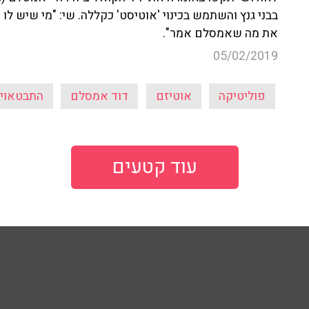
בבני גנץ והשתמש בכינוי 'אוטיסט' כקללה. שי: "מי שיש ל
את מה שאמסלם אמר".
05/02/2019
פוליטיקה
אוטיזם
דוד אמסלם
התבטאויו
עוד קטעים