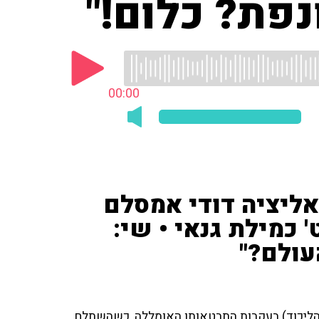
פת? כלום!"
00:00
אליציה דודי אמסלם
 כמילת גנאי • שי:
עולם?"
(הליכוד) בעקבות התבטאותו האומללה, כשהשתלח