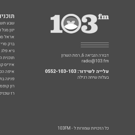
תוכניות fm
שבע תש
ינון מגל 
אראל סג"
ברק סרי 
גיא פלג
דבורה הנביאה 6, רמת השרון
תוכנית ה
radio@103.fm
איריס קו
עלייה לשידור: 0552-103-103
איפה הכ
בעלות שיחה רגילה
פנינה בת
רון קופמ
רז שכניק
כל הזכויות שמורות ל - 103FM