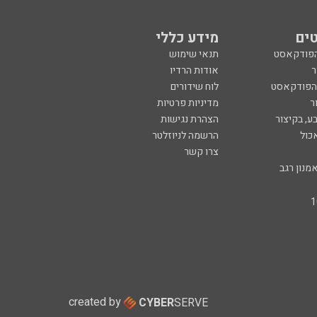
ים
מידע כללי
הפודקאסט
תנאי שימוש
ר
אודות הרדיו
 הפודקאסט
לוח שידורים
ר
מדיניות פרטיות
ע, בקיצור
הצהרת נגישות
כול
הרשמה לניוזלטר
צרו קשר
מנון רגב
created by
CYBER
SERVE