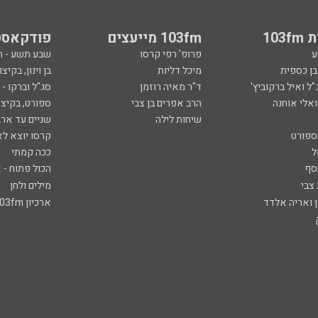
103
103fm מייעצים
פודקאסט
ע
פרופ' רפי קרסו
שבע תשע - 
ובן כספית
מיכל דליות
בן וינון, בקיצו
ל ואיל ברקוביץ'
ד"ר מאיה רוזמן
סג"ל וברקו -
ואלי אוחנה
הרב אפרים בן צבי
ספורט, בקיצו
שיחות לילה
שניים עד ארב
ספורט
קרסו יוצא לא
ל
ככה קמתי
סף
הכול פתוח - א
 צבי
מילים ולחן
ן ואריה אלדד
ארכיון 103fm