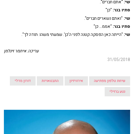
שי:
"אתם חברים".
סתיו בגר:
"כן"
שי:
"ואתם נשארים חברים".
סתיו בגר:
"אממ... כן"
שי:
"הייתה כאן הפסקה קטנה לפני ה'כן'. שמעתי משהו. תודה לך".
עריכה: איתמר זיגלמן
31/05/2018
שיחת טלפון מפתיעה
אירוויזיון
התבטאויות
דורון מדלי
נטע ברזילי