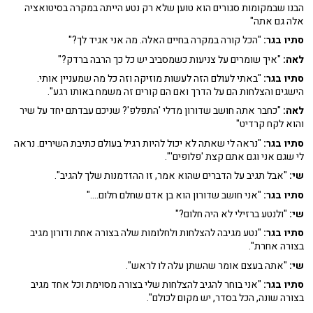
הבנו שבמקומות סגורים הוא טוען שלא רק נטע הייתה במקרה בסיטואציה
אלה גם אתה"
סתיו בגר:
"הכל קורה במקרה בחיים האלה. מה אני אגיד לך?"
לאה:
"איך שומרים על צניעות כשמסביב יש כל כך הרבה ברדק?"
סתיו בגר:
"באתי לעולם הזה לעשות מוזיקה וזה כל מה שמעניין אותי.
הישגים והצלחות הם על הדרך ואם הם קורים זה משמח באותו רגע".
לאה:
"כחבר אתה חושב שדורון מדלי 'התפלפ'? שניכם עבדתם יחד על שיר
והוא לקח קרדיט"
סתיו בגר:
"נראה לי שאתה לא יכול להיות רגיל בעולם כתיבת השירים. נראה
לי שגם אני וגם אתם קצת 'פלופים'".
שי:
"אבל תגיב על הדברים שהוא אמר, זו ההזדמנות שלך להגיב".
סתיו בגר:
"אני חושב שדורון הוא בן אדם שחלם חלום...."
שי:
"ולנטע ברזילי לא היה חלום?"
סתיו בגר:
"נטע מגיבה להצלחות ולחלומות שלה בצורה אחת ודורון מגיב
בצורה אחרת".
שי:
"אתה בעצם אומר שהשתן עלה לו לראש".
סתיו בגר:
"אני בוחר להגיב להצלחות שלי בצורה מסוימת וכל אחד מגיב
בצורה שונה, הכל בסדר, יש מקום לכולם".