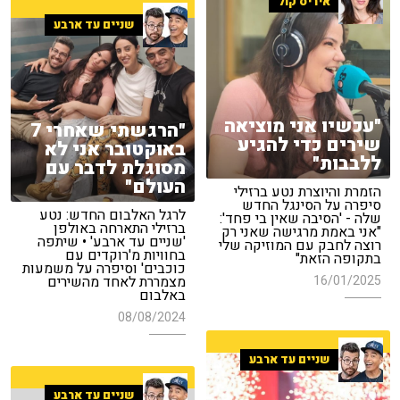
איריס קול
שניים עד ארבע
"עכשיו אני מוציאה
"הרגשתי שאחרי 7
שירים כדי להגיע
באוקטובר אני לא
ללבבות"
מסוגלת לדבר עם
העולם"
הזמרת והיוצרת נטע ברזילי
סיפרה על הסינגל החדש
לרגל האלבום החדש: נטע
שלה - 'הסיבה שאין בי פחד':
ברזילי התארחה באולפן
"אני באמת מרגישה שאני רק
'שניים עד ארבע' • שיתפה
רוצה לחבק עם המוזיקה שלי
בחוויות מ'רוקדים עם
בתקופה הזאת"
כוכבים' וסיפרה על משמעות
16/01/2025
מצמררת לאחד מהשירים
באלבום
08/08/2024
שניים עד ארבע
שניים עד ארבע