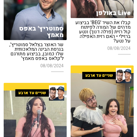
Live באולפן
קבלו את השיר 'BEG' בביצוע
מדהים של המורה לפיתוח
סמוטריץ' באפס
קול רזית (פרלה דנוך) ונטע
מאמץ
ברזילי • האם רזית האפילה
על נטע?
שר האוצר בצלאל סמוטריץ',
08/08/2024
בגרסת הבינה המלאכותית
שלו כמובן, בביצוע מתורגם
ל'קלאס באפס מאמץ'
08/08/2024
שניים עד ארבע
שניים עד ארבע