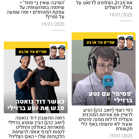
את מבזק הספורט לדואט על
'הסיבה שאין בי פחד' •
בית"ר ירושלים
שיתפה בתחושותיה על
עסקת החטופים • ומה שמעה
19/01/2025
על נסרין?
19/01/2025
שניים עד ארבע
שניים עד ארבע
'פסימי' עם נטע
ברזילי
כאשר דוד גואטה
פגש את נטע ברזילי
רפי רשף (יואב כהן) הגיע
לראיין את אורחת התוכנית
רואה החשבון דוד גואטה
והצליח לדלות ממנה פרטים
(יואב כהן) הבין שנטע ברזילי
שעוד לא נחשפו באף כלי
מתארחת באולפן והחליט
תקשורת
לנסות לצרף אותה לרשימת
19/01/2025
הלקוחות שלו • האם הצליח?