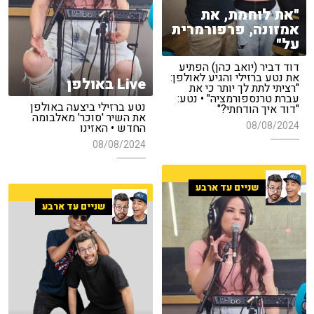
"את לוחמת, את
אמזונה, פרפורמרית
על"
דוד דביר (יואב כהן) הפתיע
את נטע ברזילי והגיע לאולפן:
Live באולפן
"רציתי לתת לך יותר כי את
עברת טרנספורמציה" • נטע:
נטע ברזילי ביצעה באולפן
"דוד איך הודחתי?"
את השיר 'סוכר' מאלבומה
08/08/2024
החדש • האזינו
08/08/2024
שניים עד ארבע
שניים עד ארבע