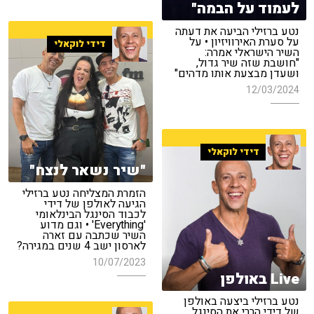
לעמוד על הבמה"
נטע ברזילי הביעה את דעתה
על סערת האירוויזיון • על
דידי לוקאלי
השיר הישראלי אמרה:
"חושבת שזה שיר גדול,
ושעדן מבצעת אותו מדהים"
12/03/2024
דידי לוקאלי
"שיר נשאר לנצח"
הזמרת המצליחה נטע ברזילי
הגיעה לאולפן של דידי
לכבוד הסינגל הבינלאומי
'Everything' • וגם מדוע
השיר שכתבה עם זארה
לארסון ישב 4 שנים במגירה?
10/07/2023
Live באולפן
נטע ברזילי ביצעה באולפן
של דידי הררי את הסינגל