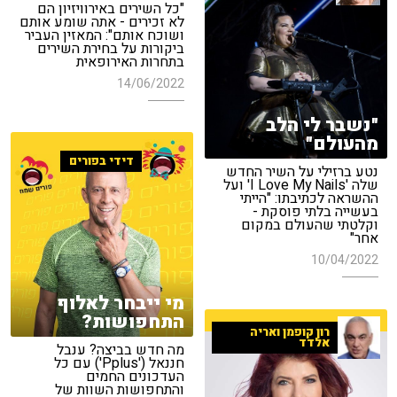
"כל השירים באירוויזיון הם
לא זכירים - אתה שומע אותם
ושוכח אותם": המאזין העביר
ביקורות על בחירת השירים
בתחרות האירופאית
14/06/2022
"נשבר לי הלב
מהעולם"
דידי בפורים
נטע ברזילי על השיר החדש
שלה 'I Love My Nails' ועל
ההשראה לכתיבתו: "הייתי
בעשייה בלתי פוסקת -
וקלטתי שהעולם במקום
אחר"
10/04/2022
מי ייבחר לאלוף
התחפושות?
רון קופמן ואריה
אלדד
מה חדש בביצה? ענבל
חננאל ('Pplus') עם כל
העדכונים החמים
והתחפושות השוות של