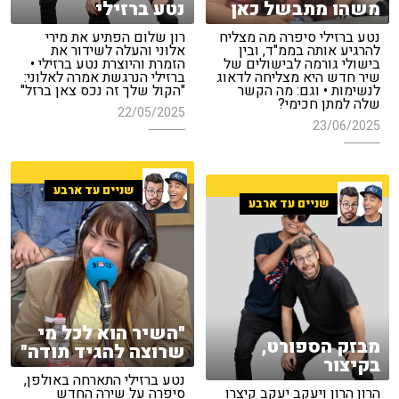
משהו מתבשל כאן
נטע ברזילי
נטע ברזילי סיפרה מה מצליח
רון שלום הפתיע את מירי
להרגיע אותה בממ"ד, ובין
אלוני והעלה לשידור את
בישולי גורמה לבישולים של
הזמרת והיוצרת נטע ברזילי •
שיר חדש היא מצליחה לדאוג
ברזילי הנרגשת אמרה לאלוני:
לנשימות • וגם: מה הקשר
"הקול שלך זה נכס צאן ברזל"
שלה למתן חכימי?
22/05/2025
23/06/2025
שניים עד ארבע
שניים עד ארבע
"השיר הוא לכל מי
מבזק הספורט,
שרוצה להגיד תודה"
בקיצור
נטע ברזילי התארחה באולפן,
הרון הרון ויעקב יעקב קיצרו
סיפרה על שירה החדש