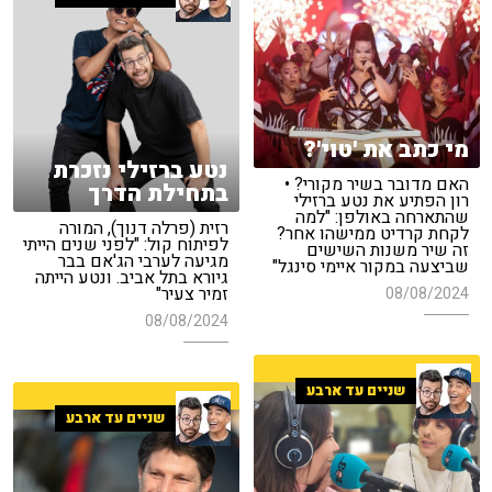
מי כתב את 'טוי'?
נטע ברזילי נזכרת
האם מדובר בשיר מקורי? •
בתחילת הדרך
רון הפתיע את נטע ברזילי
שהתארחה באולפן: "למה
רזית (פרלה דנוך), המורה
לקחת קרדיט ממישהו אחר?
לפיתוח קול: "לפני שנים הייתי
זה שיר משנות השישים
מגיעה לערבי הג'אם בבר
שביצעה במקור איימי סינגל"
גיורא בתל אביב. ונטע הייתה
זמיר צעיר"
08/08/2024
08/08/2024
שניים עד ארבע
שניים עד ארבע