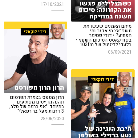
כשהצלילים פגשו
17/10/2021
את הקורונה: סיכום
השנה במוזיקה
מיהם האמנים שעשו את
תשפ"א? מי אכזב ומי
דידי לוקאלי
הפתיע? • דודי פטימר
בפודקאסט הסיכום השנתי •
בלעדי לדיגיטל של 103fm
06/09/2021
דידי לוקאלי
הרון הרון מפורסם
הרון מטפס בצמרת הפרסום
ונהנה מדייטים מפתיעים
במיוחד: "אני ברמה של סלב,
3 דרגות מעל בר רפאלי"
28/06/2020
תיבת הנגינה של
נטע ברזילי באולפן