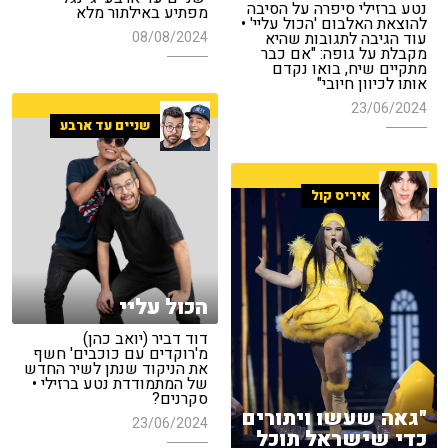
נטע ברזילי סיפרה על הסיבה
מפתיע באילתור מלא
להוצאת האלבום 'הכול עליי' •
08/08/2024
עוד הגיבה לתגובות שהיא
מקבלת על גופה: "אם כבר
מתקיים שיח, בואו נקדם
אותו לכיוון חיובי"
23/06/2024
שניים עד ארבע
איריס קול
הכול עליי
דוד דביר (יואב כהן)
מ'רוקדים עם כוכבים' חשף
את הניקוד שנתן לשיר החדש
של המתמודדת נטע ברזילי •
סקרנים?
"גאה שעשו ויתורים
23/06/2024
כדי שישראל תוכל