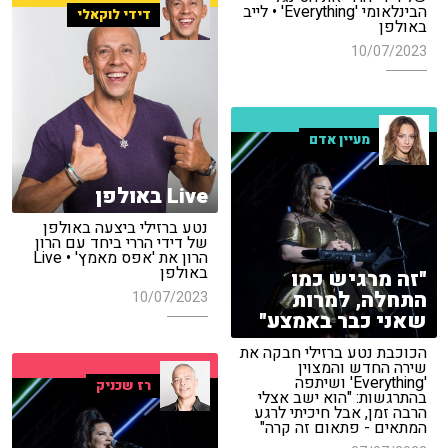
הבינלאומי 'Everything' • לייב
דידי לוקאלי
באולפן
10/07/2023
מעיין אדם
Live באולפן
נטע ברזילי ביצעה באולפן
של דידי הררי ביחד עם הרון
הרון את 'אפס מאמץ' • Live
באולפן
"זה מרגיש כמו
התחלה, למרות
10/07/2023
שאני כבר באמצע"
הכוכבת נטע ברזילי חבקה את
שירה החדש והמצוין
'Everything' ושיתפה
רז שכניק
בהתרגשות: "הוא ישב אצלי
הרבה זמן, אבל חיכיתי לרגע
המתאים - פתאום זה קרה"