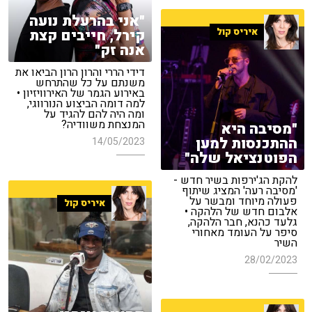
"אני בהרעלת נועה
איריס קול
קירל, חייבים קצת
אנה זק"
דידי הררי והרון הרון הביאו את
משנתם על כל שהתרחש
באירוע הגמר של האירוויזיון •
למה דומה הביצוע הנורווגי,
ומה היה להם להגיד על
המנצחת משוודיה?
"מסיבה היא
ההתכנסות למען
14/05/2023
הפוטנציאל שלה"
להקת הג'ירפות בשיר חדש -
'מסיבה רעה' המציג שיתוף
פעולה מיוחד ומבשר על
איריס קול
אלבום חדש של הלהקה •
גלעד כהנא, חבר הלהקה,
סיפר על העומד מאחורי
השיר
28/02/2023