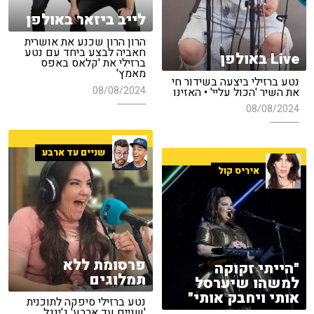
לייב ביזאר באולפן
הרון הרון שכנע את אושרית
חאביה לבצע ביחד עם נטע
Live באולפן
ברזילי את 'קלאס באפס
מאמץ'
נטע ברזילי ביצעה בשידור חי
08/08/2024
את השיר 'הכול עליי' • האזינו
08/08/2024
שניים עד ארבע
איריס קול
פרסומת ללא
"הייתי זקוקה
תמלוגים
למשהו שיערסל
אותי ויחבק אותי"
נטע ברזילי סיפקה לתוכנית
'שניים עד ארבע' ג'ינגל