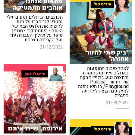
פתאום אנחנו
איריס קול
אוהבים מתמטיקה
הכוכבים הגדולים נטע ברזילי
וסטפן לגר חברו על מנת
להוציא את הלהיט הבא של
השנה - 'מתמטיקה' • סטפן
סיפר על תהליך העבודה יחד
ועל הקריירה בצרפת
21/12/2022
"ביקשתי לחזור
אחורה"
לאחר סיבוב ההופעות
בארה"ב ואירופה, הזמרת
חיים לוינסון
והיוצרת נטע ברזילי חבקה
שיר חדש - 'Politica
Playground', בו היא נותנת
למאזינים הצצה לילדותה
בניגריה
01/09/2022
אירופה, שירו איתנו
איריס קול