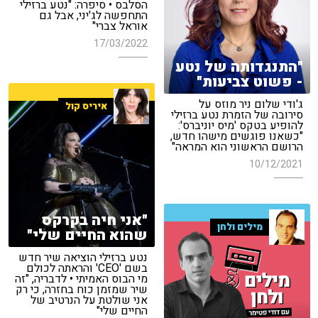
הסלבס • סיפרה: "נטע ברזילי
התחפשה לג'יני, אבל גם
אוראל צברי"
17/03/2022
"התנגדותה של נטע
- פשוט צביעות"
ג'ודי שלום ניר מוזס על
איריס קול
סירובה של הזמרת נטע ברזילי
להופיע בטקס 'מיס יוניברס':
"כשאנו פוגשים מישהו חדש,
הרושם הראשוני הוא המראה"
10/12/2021
"אני חיה בקרקס
מילים ולחן
שהוא החיים שלי"
נטע ברזילי הוציאה שיר חדש
בשם 'CEO' והראתה לכולם
מי הבוס האמיתי • לדבריה, "זה
שיר שמזמן כוח בחזרה, כי רק
אני שולטת על הנרטיב של
החיים שלי"