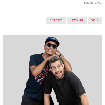
08/08/2024
הומור
נטע ברזילי
פרלה דנוך