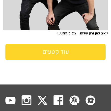
יואב כהן ורון שלום
| צילום: 103fm
עוד קטעים