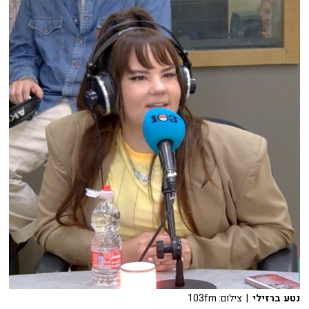
נטע ברזילי
| צילום: 103fm