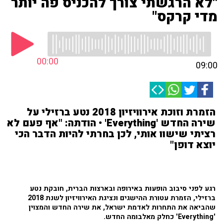
"לא הרגשתי צורך להכניס פה יותר
מדי קרקס"
00:00
09:00
הזמרת וזוכת אירוויזיון 2018 נטע ברזילי על
שירה החדש 'Everything' • הודתה: "אף פעם לא
רציתי שישוו אותי, לכן בחרתי להיות הדבר הכי
יוצא דופן"
רגע לפני סיבוב הופעות באירופה ובארצות הברית, חובקת נטע
ברזילי, הזמרת עטורת ההישגים ונציגת האירוויזיון לשנת 2018
שהביאה את התחרות לאדמת ישראל, את שירה החדש והמצוין
'Everything' כחלק מאלבומה החדש.