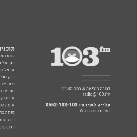
תוכניות fm
שבע תש
ינון מגל 
אראל סג"
ברק סרי 
גיא פלג
דבורה הנביאה 6, רמת השרון
תוכנית ה
radio@103.fm
איריס קו
עלייה לשידור: 0552-103-103
איפה הכ
בעלות שיחה רגילה
פנינה בת
רון קופמ
רז שכניק