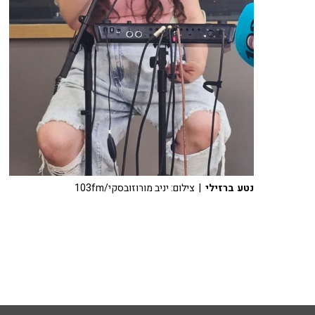
נטע ברזילי
| צילום: יניב מורוזובסקי/103fm