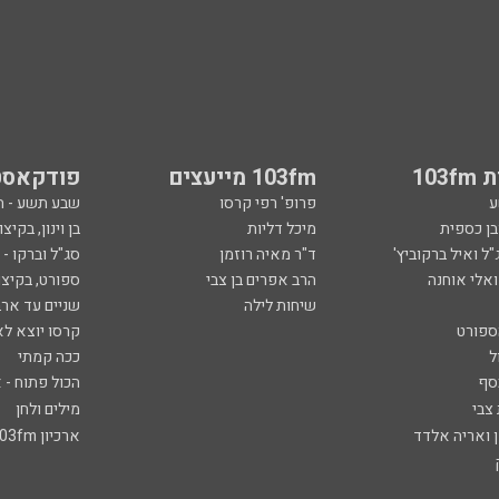
103
103fm מייעצים
פודקאסט
ע
פרופ' רפי קרסו
שבע תשע - 
ובן כספית
מיכל דליות
בן וינון, בקיצו
ל ואיל ברקוביץ'
ד"ר מאיה רוזמן
סג"ל וברקו -
ואלי אוחנה
הרב אפרים בן צבי
ספורט, בקיצו
שיחות לילה
שניים עד ארב
ספורט
קרסו יוצא לא
ל
ככה קמתי
סף
הכול פתוח - א
 צבי
מילים ולחן
ן ואריה אלדד
ארכיון 103fm