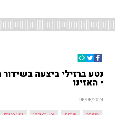
נטע ברזילי ביצעה בשידור ח
• האזינו
08/08/2024
מוזיקה
שירים
live באולפן
נטע ברזילי