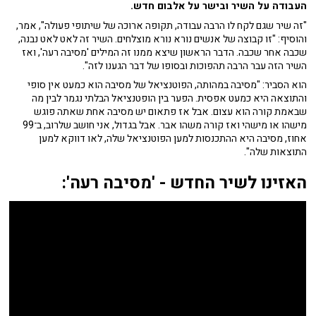
העבודה על השיר ובישר על אלבום חדש.
"זה שיר שגם לקח לו הרבה עבודה, תקופה ארוכה של שיתופי פעולה", אמר,
והוסיף: "זו קבוצה של אנשים נורא נורא מוצלחים. השיר זה לאט לאט נבנה,
שכבה אחר שכבה. הדבר הראשון שיצא ממנו זה המילים 'מסיבה רעה', ואז
השיר הזה עבר הרבה תהפוכות ובסופו של דבר הגענו לזה".
הוא הסביר: "מסיבה במהותה, הפוטנציאל של מסיבה הוא כמעט אין סופי
והתוצאה היא כמעט אפסית. הפער בין הופטנציאל הבלתי נגמר לבין מה
שבאמת קורה הוא עצום. אבל אז פתאום יש מסיבה אחת שאתה פוגש
מישהו או מישהי ואז קורה משהו אבר. אבל בגדול, אני חושב שלרוב, ב־99
אחוז, מסיבה היא ההתכנסות למען הפוטנציאל שלה, לאו דווקא למען
התוצאות שלה".
האזינו לשיר החדש - 'מסיבה רעה':