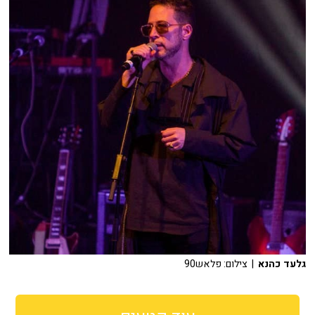
גלעד כהנא
| צילום: פלאש90