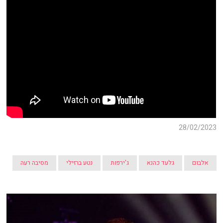
28/02/2023
אלבום
גלעד כהנא
ג'ירפות
נטע ברזילי
מסיבה רעה