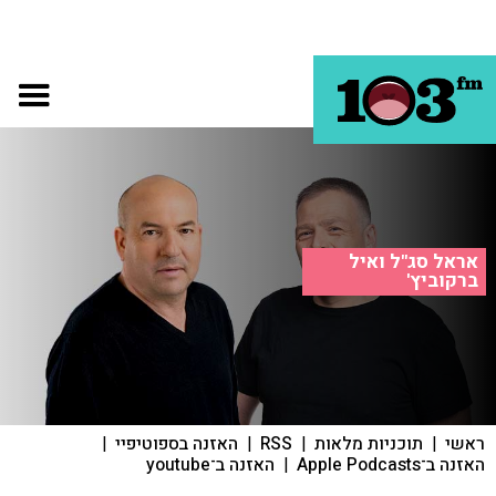
אראל סג"ל ואיל
ברקוביץ'
ראשי
|
תוכניות מלאות
|
RSS
|
האזנה בספוטיפיי
|
האזנה ב־Apple Podcasts
|
האזנה ב־youtube