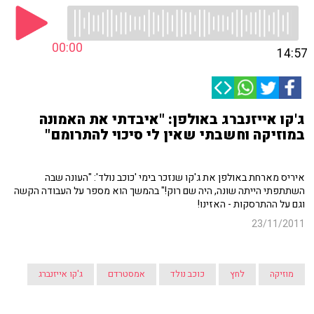
00:00
14:57
ג'קו אייזנברג באולפן: "איבדתי את האמונה
במוזיקה וחשבתי שאין לי סיכוי להתרומם"
איריס מארחת באולפן את ג'קו שנזכר בימי 'כוכב נולד': "העונה שבה
השתתפתי הייתה שונה, היה שם רוק!" בהמשך הוא מספר על העבודה הקשה
וגם על ההתרסקות - האזינו!
23/11/2011
מוזיקה
לחץ
כוכב נולד
אמסטרדם
ג'קו אייזנברג