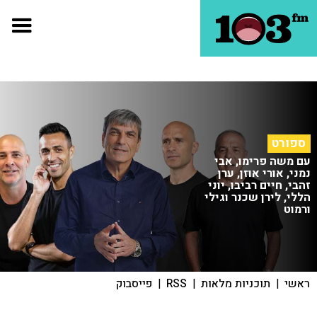
ספורט
עם משה פרימו, אבי
נמני, אורי אוזן, ערן
זהבי, חיים רביבו, יוני
הללי, לירן שכנר וגילי
ורמוט
ראשי
|
תוכניות מלאות
|
RSS
|
פייסבוק