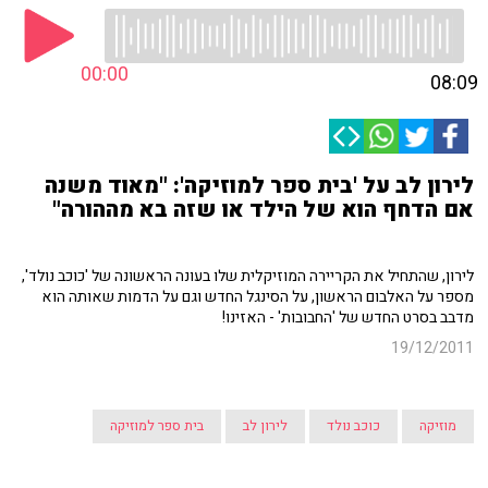
00:00
08:09
לירון לב על 'בית ספר למוזיקה': "מאוד משנה
אם הדחף הוא של הילד או שזה בא מההורה"
לירון, שהתחיל את הקריירה המוזיקלית שלו בעונה הראשונה של 'כוכב נולד',
מספר על האלבום הראשון, על הסינגל החדש וגם על הדמות שאותה הוא
מדבב בסרט החדש של 'החבובות' - האזינו!
19/12/2011
מוזיקה
כוכב נולד
לירון לב
בית ספר למוזיקה